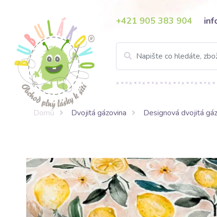
+421 905 383 904
in
Domů
Dvojitá gázovina
Designová dvojitá gáz