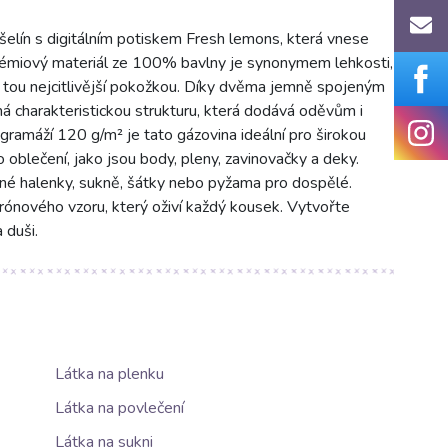
elín s digitálním potiskem Fresh lemons, která vnese
prémiový materiál ze 100% bavlny je synonymem lehkosti,
 tou nejcitlivější pokožkou. Díky dvěma jemně spojeným
á charakteristickou strukturu, která dodává oděvům i
ramáží 120 g/m² je tato gázovina ideální pro širokou
o oblečení, jako jsou body, pleny, zavinovačky a deky.
ušné halenky, sukně, šátky nebo pyžama pro dospělé.
citrónového vzoru, který oživí každý kousek. Vytvořte
 duši.
Látka na plenku
Látka na povlečení
Látka na sukni