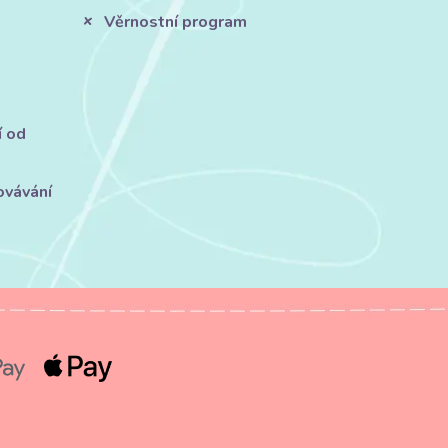
Věrnostní program
í od
ovávání