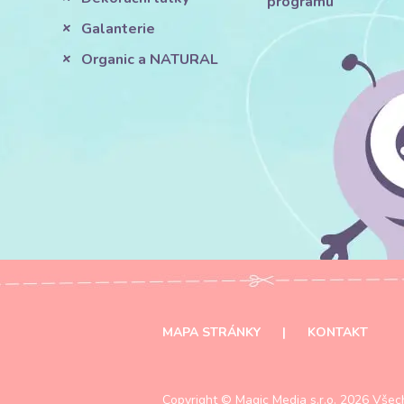
programu
Galanterie
Organic a NATURAL
MAPA STRÁNKY
|
KONTAKT
Copyright ©
Magic Media s.r.o.
2026 Všech