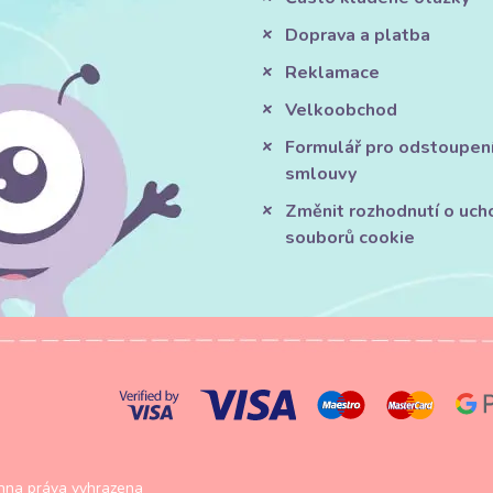
Doprava a platba
Reklamace
Velkoobchod
Formulář pro odstoupen
smlouvy
Změnit rozhodnutí o uch
souborů cookie
na práva vyhrazena