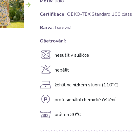
Motív:
Jídlo
Certifikace:
OEKO-TEX Standard 100 class I
Barva:
barevná
Ošetrování:
U
nesušit v sušičce
H
nebělit
D
žehlit na nízkém stupni (110°C)
L
profesionální chemické čištění
g
prát na 30°C