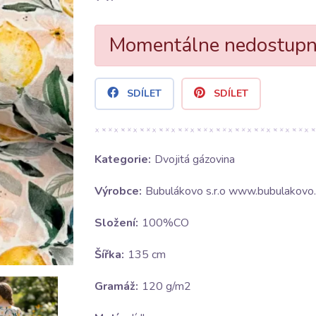
Momentálne nedostup
SDÍLET
SDÍLET
Kategorie:
Dvojitá gázovina
Výrobce:
Bubulákovo s.r.o www.bubulakovo.
Složení:
100%CO
Šířka:
135 cm
Gramáž:
120 g/m2