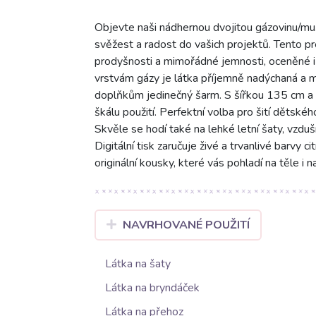
Objevte naši nádhernou dvojitou gázovinu/muš
svěžest a radost do vašich projektů. Tento 
prodyšnosti a mimořádné jemnosti, oceněné i
vrstvám gázy je látka příjemně nadýchaná a m
doplňkům jedinečný šarm. S šířkou 135 cm a g
škálu použití. Perfektní volba pro šití dětskéh
Skvěle se hodí také na lehké letní šaty, vzd
Digitální tisk zaručuje živé a trvanlivé barvy 
originální kousky, které vás pohladí na těle i na
NAVRHOVANÉ POUŽITÍ
Látka na šaty
Látka na bryndáček
Látka na přehoz