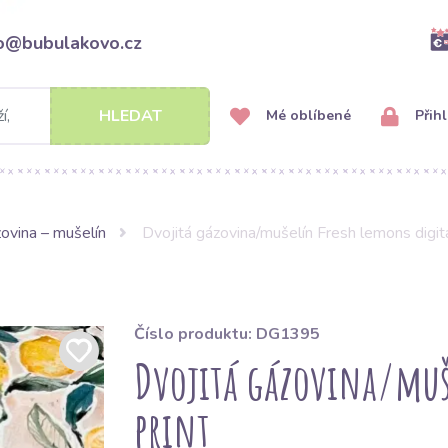
fo@bubulakovo.cz
HLEDAT
Mé oblíbené
Přihl
ovina – mušelín
Dvojitá gázovina/mušelín Fresh lemons digita
Číslo produktu: DG1395
Dvojitá gázovina/muš
print