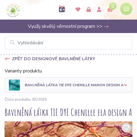
0
Využij skvělý věrnostní program >>
ZPĚT DO DESIGNOVÉ BAVLNĚNÉ LÁTKY
Varianty produktu
BAVLNĚNÁ LÁTKA TIE DYE CHENILLE MANON DESIGN A
Číslo produktu: BO3039
Bavlněná látka TIE DYE Chenille ela design A