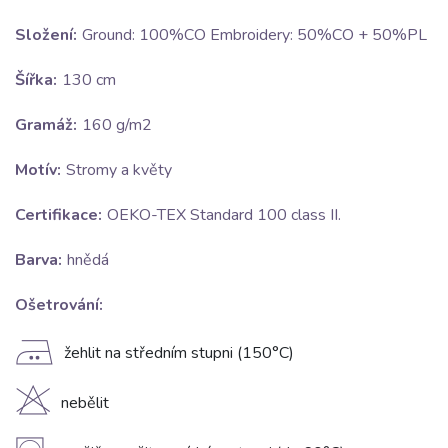
Složení:
Ground: 100%CO Embroidery: 50%CO + 50%PL
Šířka:
130 cm
Gramáž:
160 g/m2
Motív:
Stromy a květy
Certifikace:
OEKO-TEX Standard 100 class II.
Barva:
hnědá
Ošetrování:
E
žehlit na středním stupni (150°C)
H
nebělit