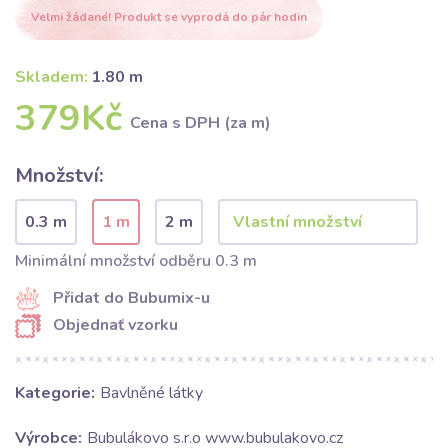
Velmi žádané! Produkt se vyprodá do pár hodin
Skladem:
1.80 m
379Kč
Cena s DPH (za m)
Množství:
0.3 m
1 m
2 m
Minimální množství odběru 0.3 m
Přidat do Bubumix-u
Objednať vzorku
Kategorie:
Bavlněné látky
Výrobce:
Bubulákovo s.r.o www.bubulakovo.cz