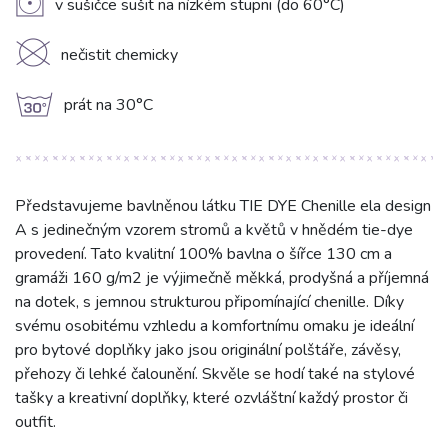
V
v sušičce sušit na nízkém stupni (do 60°C)
K
nečistit chemicky
g
prát na 30°C
Představujeme bavlněnou látku TIE DYE Chenille ela design
A s jedinečným vzorem stromů a květů v hnědém tie-dye
provedení. Tato kvalitní 100% bavlna o šířce 130 cm a
gramáži 160 g/m2 je výjimečně měkká, prodyšná a příjemná
na dotek, s jemnou strukturou připomínající chenille. Díky
svému osobitému vzhledu a komfortnímu omaku je ideální
pro bytové doplňky jako jsou originální polštáře, závěsy,
přehozy či lehké čalounění. Skvěle se hodí také na stylové
tašky a kreativní doplňky, které ozvláštní každý prostor či
outfit.