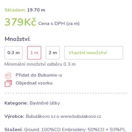
Skladem:
19.70 m
379Kč
Cena s DPH (za m)
Množství:
0.3 m
1 m
2 m
Minimální množství odběru 0.3 m
Přidat do Bubumix-u
Objednať vzorku
Kategorie:
Bavlněné látky
Výrobce:
Bubulákovo s.r.o www.bubulakovo.cz
Složení:
Ground: 100%CO Embroidery: 50%CO + 50%PL