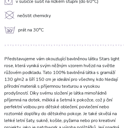
V
v sušičce sušit na nízkém stupni (do 60°C)
K
nečistit chemicky
g
prát na 30°C
Představujeme vám okouzlující bavlněnou látku Stars light
rose, která vyniká svým něžným vzorem hvězd na světle
růžovém podkladu. Tato 100% bavlněná látka s gramáží
130 g/m2 a šíří 150 cm je ideální pro všechny, kdo hledají
přírodní materiál s příjemnou texturou a vysokou
prodyšností. Díky svému složení je látka mimořádně
příjemná na dotek, měkká a šetrná k pokožce, což ji činí
perfektní volbou pro dětské oblečení, povlečení nebo
roztomilé doplňky do dětského pokoje. Je také skvělá na
lehké letní šaty, sukně, košile, pyžama nebo pro kreativní
projekty, jako je patchwork a výroba polštářků. Její snadná