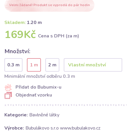
Velmi žádané! Produkt se vyprodá do pár hodin
Skladem:
1.20 m
169Kč
Cena s DPH (za m)
Množství:
0.3 m
1 m
2 m
Minimální množství odběru 0.3 m
Přidat do Bubumix-u
Objednať vzorku
Kategorie:
Bavlněné látky
Výrobce:
Bubulákovo s.r.o www.bubulakovo.cz