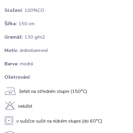
Složení:
100%CO
Šířka:
150 cm
Gramáž:
130 g/m2
Motív:
Jednobarevné
Barva:
modrá
Ošetrování:
E
žehlit na středním stupni (150°C)
H
nebělit
V
v sušičce sušit na nízkém stupni (do 60°C)