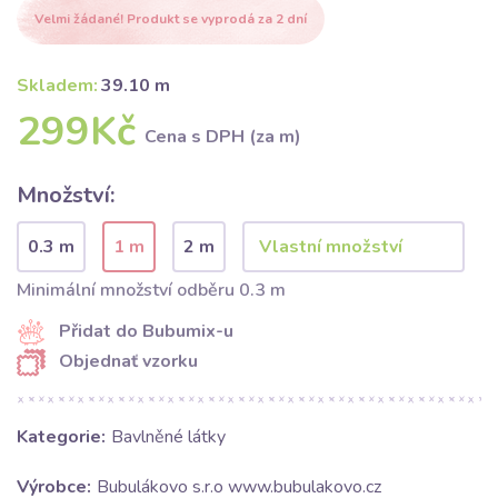
Velmi žádané! Produkt se vyprodá za 2 dní
Skladem:
39.10 m
299Kč
Cena s DPH (za m)
Množství:
0.3 m
1 m
2 m
Minimální množství odběru 0.3 m
Přidat do Bubumix-u
Objednať vzorku
Kategorie:
Bavlněné látky
Výrobce:
Bubulákovo s.r.o www.bubulakovo.cz