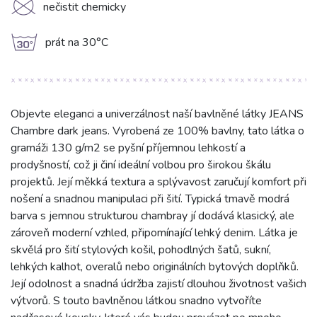
K
nečistit chemicky
g
prát na 30°C
Objevte eleganci a univerzálnost naší bavlněné látky JEANS
Chambre dark jeans. Vyrobená ze 100% bavlny, tato látka o
gramáži 130 g/m2 se pyšní příjemnou lehkostí a
prodyšností, což ji činí ideální volbou pro širokou škálu
projektů. Její měkká textura a splývavost zaručují komfort při
nošení a snadnou manipulaci při šití. Typická tmavě modrá
barva s jemnou strukturou chambray jí dodává klasický, ale
zároveň moderní vzhled, připomínající lehký denim. Látka je
skvělá pro šití stylových košil, pohodlných šatů, sukní,
lehkých kalhot, overalů nebo originálních bytových doplňků.
Její odolnost a snadná údržba zajistí dlouhou životnost vašich
výtvorů. S touto bavlněnou látkou snadno vytvoříte