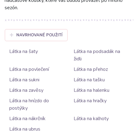
nadčasové kousky, které vás budou provázet po mnoho
sezón.
NAVRHOVANÉ POUŽITÍ
Látka na šaty
Látka na podsadák na
židli
Látka na povlečení
Látka na přehoz
Látka na sukni
Látka na tašku
Látka na zavěsy
Látka na halenku
Látka na hnízdo do
Látka na hračky
postýlky
Látka na nákrčník
Látka na kalhoty
Látka na ubrus