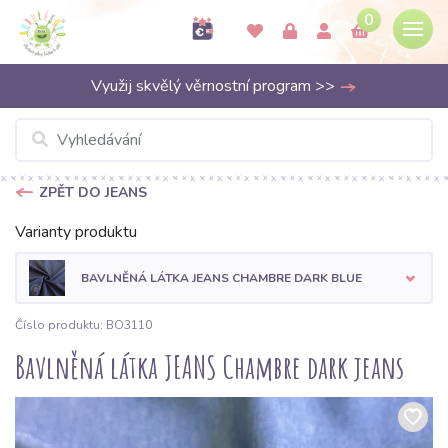
0
Využij skvělý věrnostní program >>
ZPĚT DO JEANS
Varianty produktu
BAVLNĚNÁ LÁTKA JEANS CHAMBRE DARK BLUE
Číslo produktu: BO3110
Bavlněná látka JEANS Chambre dark jeans