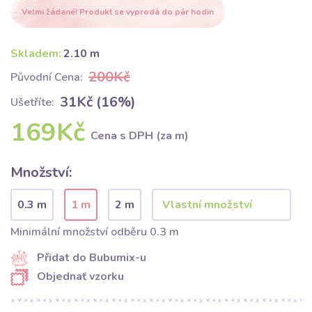
Velmi žádané! Produkt se vyprodá do pár hodin
Skladem:
2.10 m
200Kč
Původní Cena:
31Kč (16%)
Ušetříte:
169Kč
Cena s DPH (za m)
Množství:
0.3 m
1 m
2 m
Minimální množství odběru 0.3 m
Přidat do Bubumix-u
Objednať vzorku