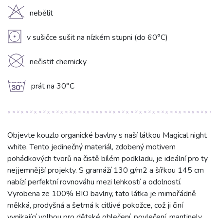
H
nebělit
V
v sušičce sušit na nízkém stupni (do 60°C)
K
nečistit chemicky
g
prát na 30°C
Objevte kouzlo organické bavlny s naší látkou Magical night
white. Tento jedinečný materiál, zdobený motivem
pohádkových tvorů na čistě bílém podkladu, je ideální pro ty
nejjemnější projekty. S gramáží 130 g/m2 a šířkou 145 cm
nabízí perfektní rovnováhu mezi lehkostí a odolností.
Vyrobena ze 100% BIO bavlny, tato látka je mimořádně
měkká, prodyšná a šetrná k citlivé pokožce, což ji činí
vynikající volbou pro dětské oblečení, povlečení, mantinely