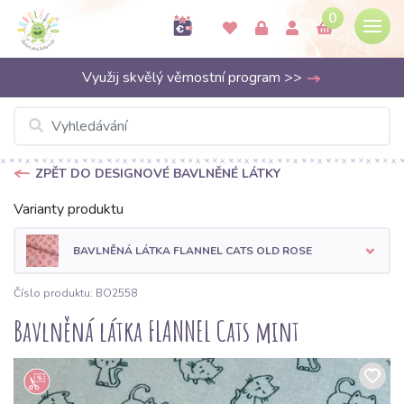
0
Využij skvělý věrnostní program >>
ZPĚT DO DESIGNOVÉ BAVLNĚNÉ LÁTKY
Varianty produktu
BAVLNĚNÁ LÁTKA FLANNEL CATS OLD ROSE
Číslo produktu: BO2558
Bavlněná látka FLANNEL Cats mint