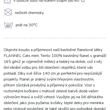
V
v sušičce sušit na nízkém stupni (do 60°C)
K
nečistit chemicky
g
prát na 30°C
Objevte kouzlo a příjemnost naší bavlněné flanelové látky
FLANNEL Cats mint. Tento 100% bavlněný flanel s gramáží
165 g/m2 je výjimečně měkký a hebký na dotek, což z něj
činí ideální volbu pro šití oblečení i doplňků, které vás
pohladí. Díky své šířce 140 cm je perfektní pro nejrůznější
projekty. Flanel je známý svými hřejivými vlastnostmi,
přitom zůstává prodyšný a příjemný k pokožce. Vzor s
roztomilými kočkami v mátově zelené barvě dodá vašim
výtvorům hravý a svěží vzhled. Využijte jej na šití dětského
oblečení, jako jsou pyžama, košilky, teplé deky pro miminka
nebo stylové povlečení. Je také skvělý pro pohodlné domácí