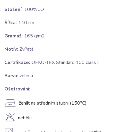
Složení:
100%CO
Šířka:
140 cm
Gramáž:
165 g/m2
Motív:
Zvířatá
Certifikace:
OEKO-TEX Standard 100 class I.
Barva:
zelená
Ošetrování:
E
žehlit na středním stupni (150°C)
H
nebělit