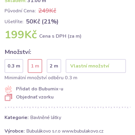
Skladem:
31.00 m
249Kč
Původní Cena:
50Kč (21%)
Ušetříte:
199Kč
Cena s DPH (za m)
Množství:
0.3 m
1 m
2 m
Minimální množství odběru 0.3 m
Přidat do Bubumix-u
Objednať vzorku
Kategorie:
Bavlněné látky
Výrobce:
Bubulákovo s.r.o www.bubulakovo.cz