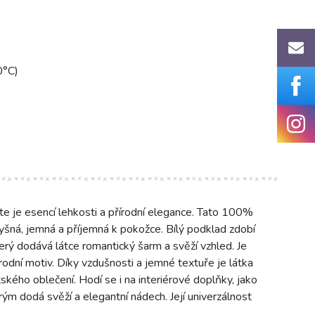
0°C)
je esencí lehkosti a přírodní elegance. Tato 100%
šná, jemná a příjemná k pokožce. Bílý podklad zdobí
erý dodává látce romantický šarm a svěží vzhled. Je
írodní motiv. Díky vzdušnosti a jemné textuře je látka
ětského oblečení. Hodí se i na interiérové doplňky, jako
erým dodá svěží a elegantní nádech. Její univerzálnost