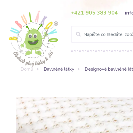
+421 905 383 904
in
Domů
Bavlněné látky
Designové bavlněné lá