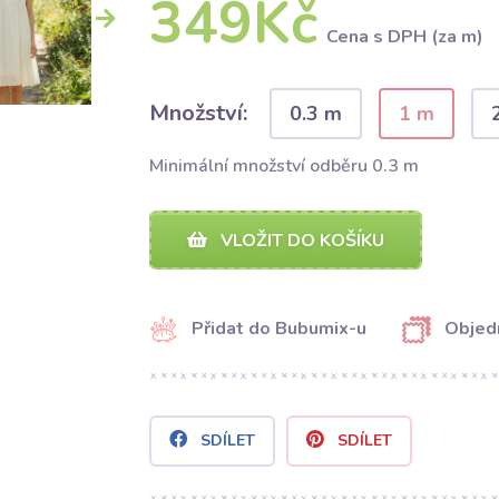
349Kč
Cena s DPH (za m)
Množství:
0.3 m
1 m
Minimální množství odběru 0.3 m
VLOŽIT DO KOŠÍKU
Přidat do Bubumix-u
Objed
SDÍLET
SDÍLET