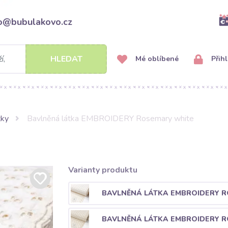
fo@bubulakovo.cz
HLEDAT
Mé oblíbené
Přihl
tky
Bavlněná látka EMBROIDERY Rosemary white
Varianty produktu
BAVLNĚNÁ LÁTKA EMBROIDERY 
BAVLNĚNÁ LÁTKA EMBROIDERY R