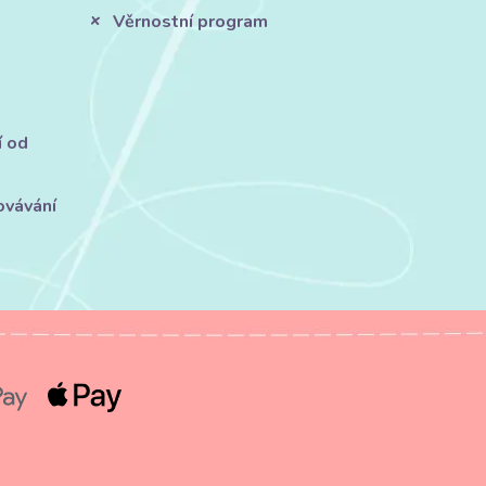
Věrnostní program
í od
ovávání