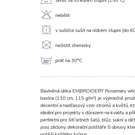
E
žehlit na středním stupni (150°C)
H
nebělit
V
v sušičce sušit na nízkém stupni (do 6
K
nečistit chemicky
g
prát na 30°C
Bavlněná látka EMBROIDERY Rosemary white 
bavlna (130 cm, 115 g/m²) je výjimečně prody
decentní a nadčasový vzor stromů a květů, kt
ideální pro projekty s důrazem na kvalitu a př
perfektní pro šití letních šatů, blůz, sukní a d
jsou záclony, dekorační polštáře či ubrusy, kt
potěší každého tvůrce.