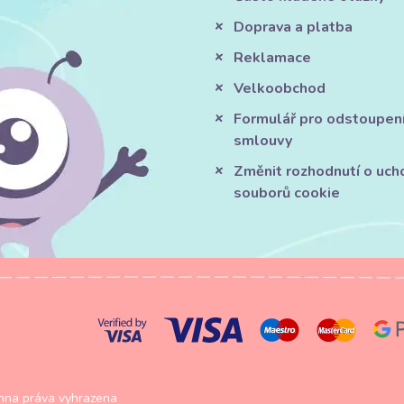
Doprava a platba
Reklamace
Velkoobchod
Formulář pro odstoupen
smlouvy
Změnit rozhodnutí o uch
souborů cookie
na práva vyhrazena