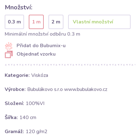
Množství:
0.3 m
1 m
2 m
Minimální množství odběru 0.3 m
Přidat do Bubumix-u
Objednať vzorku
Kategorie:
Viskóza
Výrobce:
Bubulákovo s.r.o www.bubulakovo.cz
Složení:
100%VI
Šířka:
140 cm
Gramáž:
120 g/m2