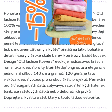
Ponorte se do světa elegance s naší viskózou SATIN Old
fashion flowers s digitálním tiskem. Tato látka, vyrobená ze
100% viskózy, se vyznačuje luxusním saténovým povrchem,
který je mimořádně hebký na dotek a krásně splývavý. Její
lehkost a prodyšnost zaručují celodenní komfort, zatímco
jemný lesk přidává oděvům sofistikovaný vzhled. Digitální
tisk s motivem „Stromy a květy“ přináší na látku bohaté a
detailní vzory v široké škále barev, které oživí každý kousek.
Design "Old fashion flowers" evokuje nadčasovou krásu a
romantiku, ideální pro ty, kteří hledají originalitu a eleganci v
jednom. S šířkou 140 cm a gramáží 120 g/m2 je tato
viskóza ideální volbou pro širokou škálu projektů. Perfektní
pro šití elegantních šatů, splývavých sukní, lehkých halenek,
tunik, ale i stylových šátků nebo dekoračních prvků.
Dopřejte si kvalitu a styl, který s touto látkou vytvoříte.