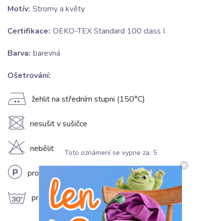
Motív:
Stromy a květy
Certifikace:
OEKO-TEX Standard 100 class I.
Barva:
barevná
Ošetrování:
E
žehlit na středním stupni (150°C)
U
nesušit v sušičce
H
nebělit
Toto oznámení se vypne za:
5
L
profesionální chemické čištění
g
prát na 30°C