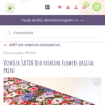
0
Využij skvělý věrnostní program >>
ZPĚT DO VISKÓZA DESIGNOVÁ
Číslo produktu: VPU340
Viskóza SATIN Old fashion flowers digital
print