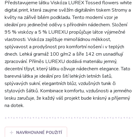
Představujeme látku Viskóza LUREX Tossed flowers white
digital print, která zaujme svěžím digitálním tiskem Stromy a
květy na zářivě bílém podkladu. Tento moderní vzor je
ideální pro jedinečné oděvy s přírodním nádechem. Složení
95 % viskózy a 5 % LUREXU propůjčuje látce výjimečné
vlastnosti. Viskóza zajišťuje mimořádnou měkkost,
splývavost a prodyšnost pro komfortní nošení i v teplých
dnech. Lehká gramáž 100 g/m2 a šíře 142 cm usnadňují
zpracování. Příměs LUREXU dodává materiálu jemný,
decentní třpyt, který látku oživuje nádechem elegance. Tato
barevná látka je ideální pro šití lehkých letních šatů,
splývavých sukní, elegantních blůz, vzdušných tunik či
stylových šátků. Kombinace komfortu, vzdušnosti a jemného
lesku zaručuje, že každý váš projekt bude krásný a příjemný
na dotek.
NAVRHOVANÉ POUŽITÍ