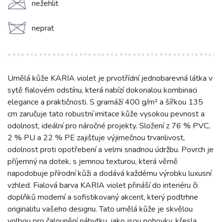
C
nežehlit
d
neprat
Umělá kůže KARIA violet je prvotřídní jednobarevná látka v
sytě fialovém odstínu, která nabízí dokonalou kombinaci
elegance a praktičnosti. S gramáží 400 g/m² a šířkou 135
cm zaručuje tato robustní imitace kůže vysokou pevnost a
odolnost, ideální pro náročné projekty. Složení z 76 % PVC,
2 % PU a 22 % PE zajišťuje výjimečnou trvanlivost,
odolnost proti opotřebení a velmi snadnou údržbu. Povrch je
příjemný na dotek, s jemnou texturou, která věrně
napodobuje přírodní kůži a dodává každému výrobku luxusní
vzhled. Fialová barva KARIA violet přináší do interiéru či
doplňků moderní a sofistikovaný akcent, který podtrhne
originalitu vašeho designu. Tato umělá kůže je skvělou
volbou pro čalounění nábytku, jako jsou pohovky, křesla