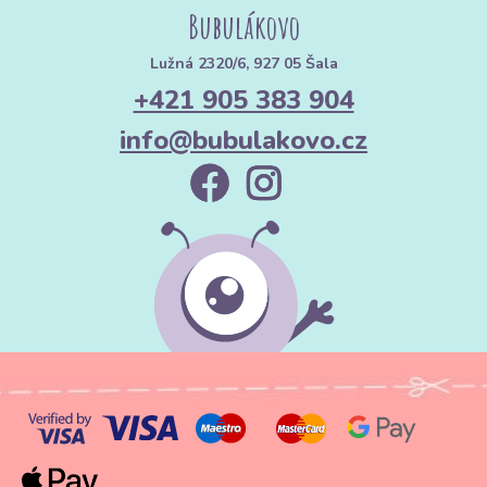
Bubulákovo
Lužná 2320/6, 927 05 Šala
+421 905 383 904
info@bubulakovo.cz