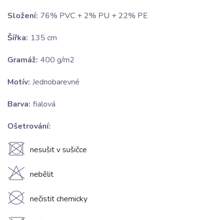
Složení:
76% PVC + 2% PU + 22% PE
Šířka:
135 cm
Gramáž:
400 g/m2
Motív:
Jednobarevné
Barva:
fialová
Ošetrování:
U
nesušit v sušičce
H
nebělit
K
nečistit chemicky