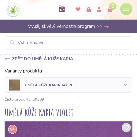
0
Využij skvělý věrnostní program >>
ZPĚT DO UMĚLÁ KŮŽE KARIA
Varianty produktu
UMĚLÁ KŮŽE KARIA TAUPE
Číslo produktu: UK309
Umělá kůže KARIA violet