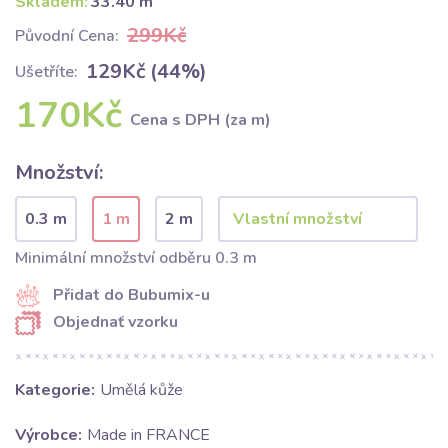
Skladem:
33.40 m
299Kč
Původní Cena:
129Kč (44%)
Ušetříte:
170Kč
Cena s DPH (za m)
Množství:
0.3 m
1 m
2 m
Minimální množství odběru 0.3 m
Přidat do Bubumix-u
Objednať vzorku
Kategorie:
Umělá kůže
Výrobce:
Made in FRANCE