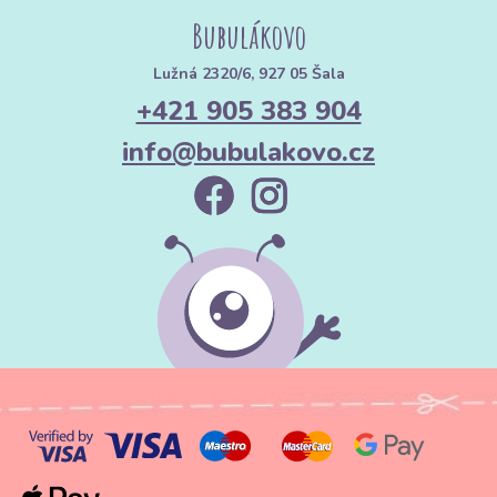
Bubulákovo
Lužná 2320/6, 927 05 Šala
+421 905 383 904
info@bubulakovo.cz