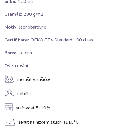
Šířka:
150 cm
Gramáž:
290 g/m2
Motív:
Jednobarevné
Certifikace:
OEKO-TEX Standard 100 class I.
Barva:
zelená
Ošetrování:
U
nesušit v sušičce
H
nebělit
A
srážlivost 5-10%
D
žehlit na nízkém stupni (110°C)