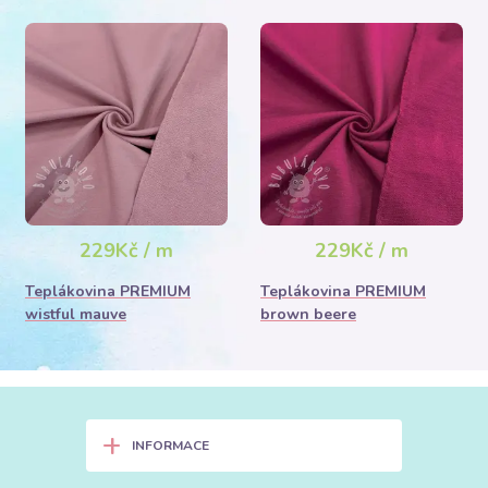
229Kč / m
229Kč / m
Teplákovina PREMIUM
Teplákovina PREMIUM
wistful mauve
brown beere
+
INFORMACE