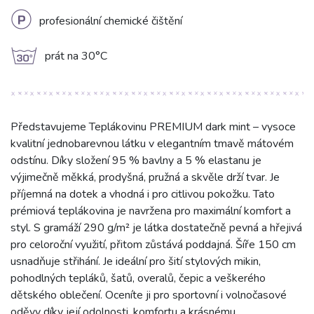
L
profesionální chemické čištění
g
prát na 30°C
Představujeme Teplákovinu PREMIUM dark mint – vysoce
kvalitní jednobarevnou látku v elegantním tmavě mátovém
odstínu. Díky složení 95 % bavlny a 5 % elastanu je
výjimečně měkká, prodyšná, pružná a skvěle drží tvar. Je
příjemná na dotek a vhodná i pro citlivou pokožku. Tato
prémiová teplákovina je navržena pro maximální komfort a
styl. S gramáží 290 g/m² je látka dostatečně pevná a hřejivá
pro celoroční využití, přitom zůstává poddajná. Šíře 150 cm
usnadňuje střihání. Je ideální pro šití stylových mikin,
pohodlných tepláků, šatů, overalů, čepic a veškerého
dětského oblečení. Oceníte ji pro sportovní i volnočasové
oděvy díky její odolnosti, komfortu a krásnému,