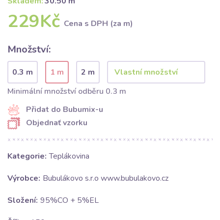
Skladem:
30.50 m
229Kč
Cena s DPH (za m)
Množství:
0.3 m
1 m
2 m
Minimální množství odběru 0.3 m
Přidat do Bubumix-u
Objednať vzorku
Kategorie:
Teplákovina
Výrobce:
Bubulákovo s.r.o www.bubulakovo.cz
Složení:
95%CO + 5%EL