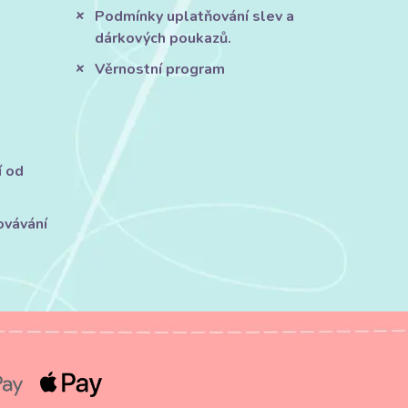
Podmínky uplatňování slev a
dárkových poukazů.
Věrnostní program
í od
ovávání