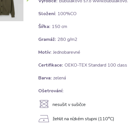
Výrobce:
Bubulákovo s.r.o www.bubulakovo.
Složení:
100%CO
Šířka:
150 cm
Gramáž:
280 g/m2
Motív:
Jednobarevné
Certifikace:
OEKO-TEX Standard 100 class I
Barva:
zelená
Ošetrování:
U
nesušit v sušičce
D
žehlit na nízkém stupni (110°C)