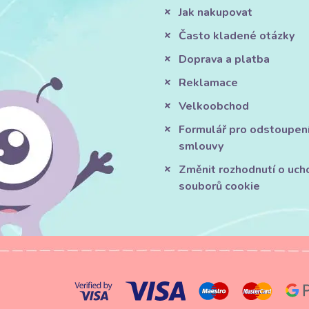
Jak nakupovat
Často kladené otázky
Doprava a platba
Reklamace
Velkoobchod
Formulář pro odstoupen
smlouvy
Změnit rozhodnutí o uch
souborů cookie