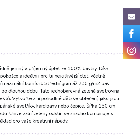
dně jemný a příjemný úplet ze 100% bavlny. Díky
okožce a ideální i pro tu nejcitlivější pleť, včetně
ťují maximální komfort. Střední gramáž 280 g/m2 pak
ů po dlouhou dobu. Tato jednobarevná zelená svetrovina
jektů. Vytvořte z ní pohodlné dětské oblečení, jako jsou
či pánské svetříky, kardigany nebo čepice. Šířka 150 cm
padu. Univerzální zelený odstín se snadno kombinuje s
 základ pro vaše kreativní nápady.