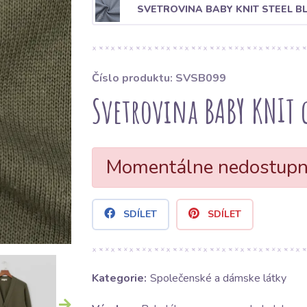
SVETROVINA BABY KNIT STEEL B
Číslo produktu: SVSB099
Svetrovina BABY KNIT
Momentálne nedostup
SDÍLET
SDÍLET
Kategorie:
Společenské a dámske látky