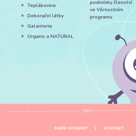
podmínky členství
Teplákovina
ve Věrnostním
Dekorační látky
programu
Galanterie
Organic a NATURAL
MAPA STRÁNKY
|
KONTAKT