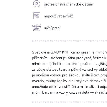
L
profesionální chemické čištění
A
nepoužívat aviváž
c
ruční praní
Svetrovina BABY KNIT camo green je mimořá
přírodnímu složení je látka prodyšná, šetrná k p
miminek. Její hebkost a lehká pružnost zajiš
zaručuje stálost tvaru a pěkný vzhled výrobk
je skvělou volbou pro širokou škálu šicích pro
overaly, mikiny, legíny, ale i stylové dámské 
umožňuje efektivní stříhání a minimalizaci od
jinými barvami a vzory, což z ní dělá vynikající