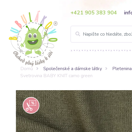
+421 905 383 904
in
Domů
Společenské a dámske látky
Pletenina
Svetrovina BABY KNIT camo green