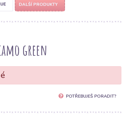
LUE
DALŠÍ PRODUKTY
 camo green
né
POTŘEBUJEŠ PORADIT?