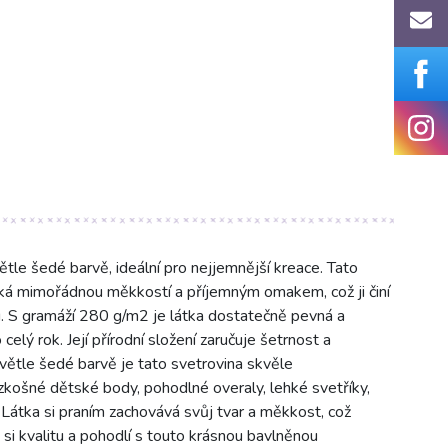
e šedé barvě, ideální pro nejjemnější kreace. Tato
ká mimořádnou měkkostí a příjemným omakem, což ji činí
u. S gramáží 280 g/m2 je látka dostatečně pevná a
elý rok. Její přírodní složení zaručuje šetrnost a
větle šedé barvě je tato svetrovina skvěle
ozkošné dětské body, pohodlné overaly, lehké svetříky,
 Látka si praním zachovává svůj tvar a měkkost, což
si kvalitu a pohodlí s touto krásnou bavlněnou