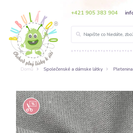
+421 905 383 904
in
Domů
Společenské a dámske látky
Pletenina