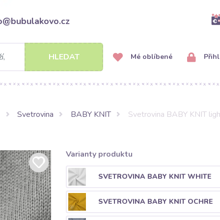
fo@bubulakovo.cz
HLEDAT
Mé oblíbené
Přihl
Svetrovina
BABY KNIT
Svetrovina BABY KNIT ligh
Varianty produktu
SVETROVINA BABY KNIT WHITE
SVETROVINA BABY KNIT OCHRE