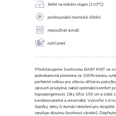
D
žehlit na nízkém stupni (110°C)
L
profesionální chemické čištění
A
nepoužívat aviváž
c
ruční praní
Představujeme Svetrovinu BABY KNIT ve světl
jednobarevná pletenina ze 100% bavlny vyni
perfektní volbou pro citlivou dětskou pokožk
zároveň prodyšná, nabízí optimální komfort po c
hypoalergennost. Díky šířce 150 cm a stálé s
kombinovatelná a univerzální. Vytvořte z ní r
čepičky, deky či domácí oblečení pro dospělé.
zaručuje dlouhou životnost výrobků. Dopřejte 