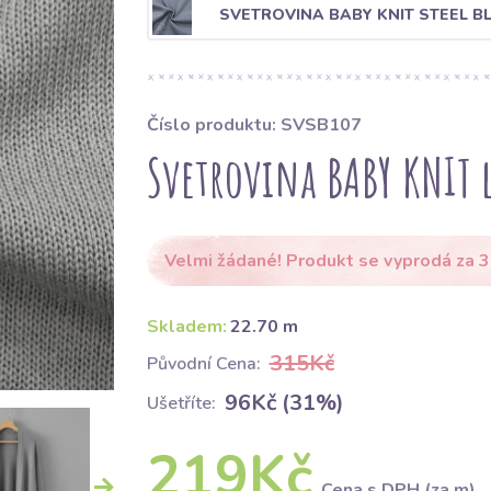
SVETROVINA BABY KNIT STEEL B
Číslo produktu: SVSB107
Svetrovina BABY KNIT l
Velmi žádané! Produkt se vyprodá za 3
Skladem:
22.70 m
315Kč
Původní Cena:
96Kč (31%)
Ušetříte:
219Kč
Cena s DPH (za m)