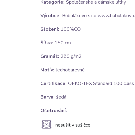
Kategorie:
Společenské a dámske látky
Výrobce:
Bubulákovo s.r.o www.bubulakovo.
Složení:
100%CO
Šířka:
150 cm
Gramáž:
280 g/m2
Motív:
Jednobarevné
Certifikace:
OEKO-TEX Standard 100 class I
Barva:
šedá
Ošetrování:
U
nesušit v sušičce