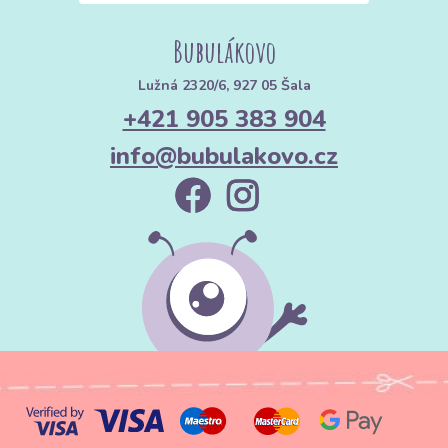
Bubulákovo
Lužná 2320/6, 927 05 Šala
+421 905 383 904
info@bubulakovo.cz