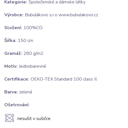
Kategorie:
Společenské a dámske látky
Výrobce:
Bubulákovo s.r.o www.bubulakovo.cz
Složení:
100%CO
Šířka:
150 cm
Gramáž:
280 g/m2
Motív:
Jednobarevné
Certifikace:
OEKO-TEX Standard 100 class II.
Barva:
zelená
Ošetrování:
U
nesušit v sušičce