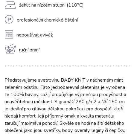
D
žehlit na nízkém stupni (110°C)
L
profesionální chemické čištění
A
nepoužívat aviváž
c
ruční praní
Představujeme svetrovinu BABY KNIT v nádherném mint
zeleném odstínu. Tato jednobarevná pletenina je vyrobena
ze 100% bavlny, což jí propůjčuje výjimečnou prodyšnost a
neuvěřitelnou měkkost. S gramáží 280 g/m2 a šíří 150 cm
je ideální pro citlivou dětskou pokožku i pro dospělé, kteří
hledají komfort. Její příjemný omak a kvalita materiálu
zaručují maximální pohodlí. Skvěle se hodí na šití dětského
oblečení, jako jsou svetříky, body, overaly, legíny či čepičky,