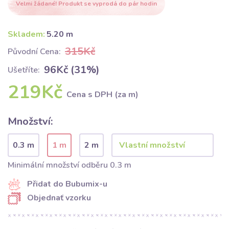
Velmi žádané! Produkt se vyprodá do pár hodin
Skladem:
5.20 m
315Kč
Původní Cena:
96Kč (31%)
Ušetříte:
219Kč
Cena s DPH (za m)
Množství:
0.3 m
1 m
2 m
Minimální množství odběru 0.3 m
Přidat do Bubumix-u
Objednať vzorku