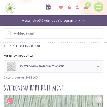
0
Využij skvělý věrnostní program >>
ZPĚT DO BABY KNIT
Varianty produktu
SVETROVINA BABY KNIT WHITE
Číslo produktu: SVSB100
Svetrovina BABY KNIT mint