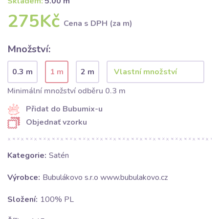
Skladem:
5.00 m
275Kč
Cena s DPH (za m)
Množství:
0.3 m
1 m
2 m
Minimální množství odběru 0.3 m
Přidat do Bubumix-u
Objednať vzorku
Kategorie:
Satén
Výrobce:
Bubulákovo s.r.o www.bubulakovo.cz
Složení:
100% PL