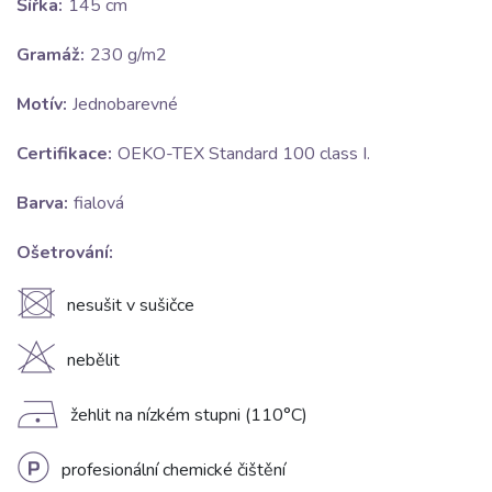
Šířka:
145 cm
Gramáž:
230 g/m2
Motív:
Jednobarevné
Certifikace:
OEKO-TEX Standard 100 class I.
Barva:
fialová
Ošetrování:
U
nesušit v sušičce
H
nebělit
D
žehlit na nízkém stupni (110°C)
L
profesionální chemické čištění