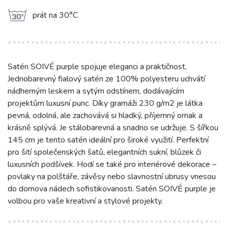
g
prát na 30°C
Satén SOIVÉ purple spojuje eleganci a praktičnost.
Jednobarevný fialový satén ze 100% polyesteru uchvátí
nádherným leskem a sytým odstínem, dodávajícím
projektům luxusní punc. Díky gramáži 230 g/m2 je látka
pevná, odolná, ale zachovává si hladký, příjemný omak a
krásně splývá. Je stálobarevná a snadno se udržuje. S šířkou
145 cm je tento satén ideální pro široké využití. Perfektní
pro šití společenských šatů, elegantních sukní, blůzek či
luxusních podšívek. Hodí se také pro interiérové dekorace –
povlaky na polštáře, závěsy nebo slavnostní ubrusy vnesou
do domova nádech sofistikovanosti. Satén SOIVÉ purple je
volbou pro vaše kreativní a stylové projekty.