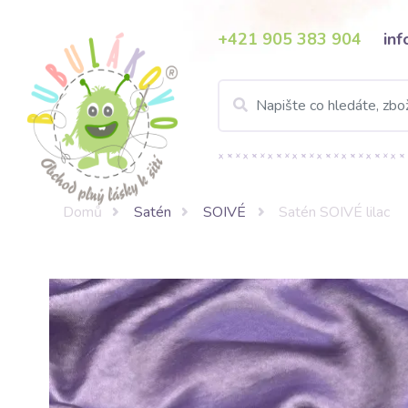
+421 905 383 904
in
Domů
Satén
SOIVÉ
Satén SOIVÉ lilac