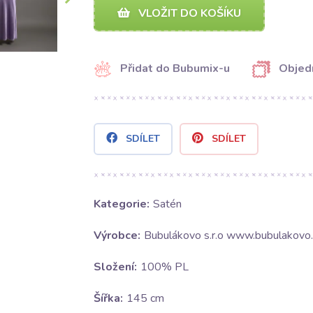
VLOŽIT DO KOŠÍKU
Přidat do Bubumix-u
Objed
SDÍLET
SDÍLET
Kategorie:
Satén
Výrobce:
Bubulákovo s.r.o www.bubulakovo.
Složení:
100% PL
Šířka:
145 cm