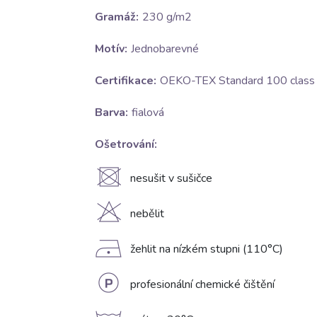
Gramáž:
230 g/m2
Motív:
Jednobarevné
Certifikace:
OEKO-TEX Standard 100 class I
Barva:
fialová
Ošetrování:
U
nesušit v sušičce
H
nebělit
D
žehlit na nízkém stupni (110°C)
L
profesionální chemické čištění