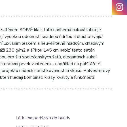
aténem SOIVÉ lilac. Tato nádherná fialová látka je
jí vysokou odolnost, snadnou údržbu a dlouhotrvající
ní luxusním leskem a neuvěřitelně hladkým, chladivým
áží 230 g/m2 a šířkou 145 cm nabízí tento satén
bou pro šití společenských šatů, elegantních sukní,
orativní prvek v interiéru – například na polštáře či
 projektu nádech sofistikovanosti a vkusu. Polyesterový
teří hledají kombinaci krásy, kvality a funkčnosti.
Látka na podšívku do bundy