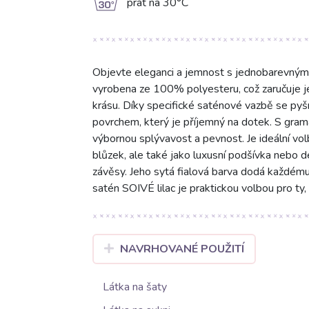
g
prát na 30°C
Objevte eleganci a jemnost s jednobarevným s
vyrobena ze 100% polyesteru, což zaručuje je
krásu. Díky specifické saténové vazbě se pyš
povrchem, který je příjemný na dotek. S gram
výbornou splývavost a pevnost. Je ideální vol
blůzek, ale také jako luxusní podšívka nebo dek
závěsy. Jeho sytá fialová barva dodá každému
satén SOIVÉ lilac je praktickou volbou pro ty, k
NAVRHOVANÉ POUŽITÍ
Látka na šaty