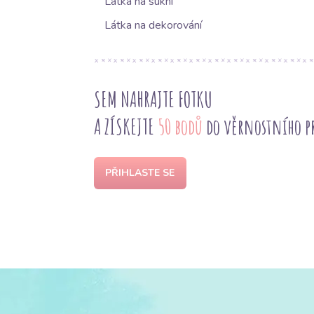
Látka na sukni
Látka na dekorování
SEM NAHRAJTE FOTKU
A ZÍSKEJTE
50 bodů
do věrnostního 
PŘIHLASTE SE