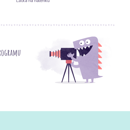
Látka na halenku
programu