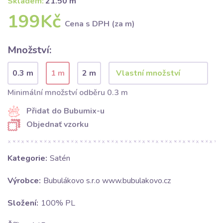
Skladem:
21.50 m
199Kč
Cena s DPH (za m)
Množství:
0.3 m
1 m
2 m
Minimální množství odběru 0.3 m
Přidat do Bubumix-u
Objednať vzorku
Kategorie:
Satén
Výrobce:
Bubulákovo s.r.o www.bubulakovo.cz
Složení:
100% PL