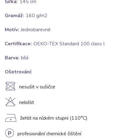
Šířka:
145 cm
Gramáž:
160 g/m2
Motív:
Jednobarevné
Certifikace:
OEKO-TEX Standard 100 class I.
Barva:
bílá
Ošetrování:
U
nesušit v sušičce
H
nebělit
D
žehlit na nízkém stupni (110°C)
L
profesionální chemické čištění