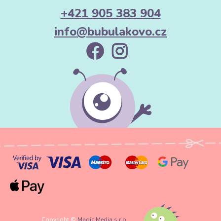
+421 905 383 904
info@bubulakovo.cz
Copyright ©
Magic Media s.r.o.