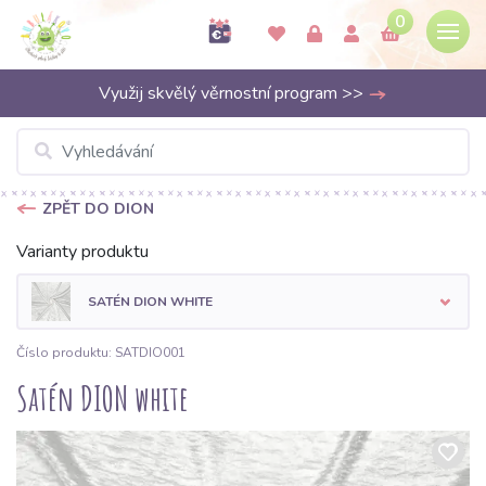
0
Využij skvělý věrnostní program >>
ZPĚT DO DION
Varianty produktu
SATÉN DION WHITE
Číslo produktu: SATDIO001
Satén DION white