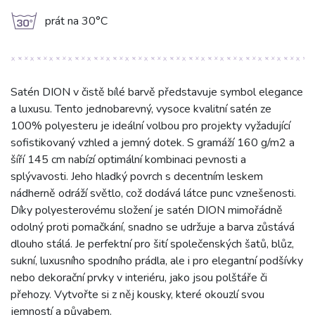
g
prát na 30°C
Satén DION v čistě bílé barvě představuje symbol elegance
a luxusu. Tento jednobarevný, vysoce kvalitní satén ze
100% polyesteru je ideální volbou pro projekty vyžadující
sofistikovaný vzhled a jemný dotek. S gramáží 160 g/m2 a
šíří 145 cm nabízí optimální kombinaci pevnosti a
splývavosti. Jeho hladký povrch s decentním leskem
nádherně odráží světlo, což dodává látce punc vznešenosti.
Díky polyesterovému složení je satén DION mimořádně
odolný proti pomačkání, snadno se udržuje a barva zůstává
dlouho stálá. Je perfektní pro šití společenských šatů, blůz,
sukní, luxusního spodního prádla, ale i pro elegantní podšívky
nebo dekorační prvky v interiéru, jako jsou polštáře či
přehozy. Vytvořte si z něj kousky, které okouzlí svou
jemností a půvabem.