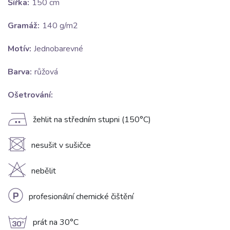
Šířka:
150 cm
Gramáž:
140 g/m2
Motív:
Jednobarevné
Barva:
růžová
Ošetrování:
E
žehlit na středním stupni (150°C)
U
nesušit v sušičce
H
nebělit
L
profesionální chemické čištění
g
prát na 30°C