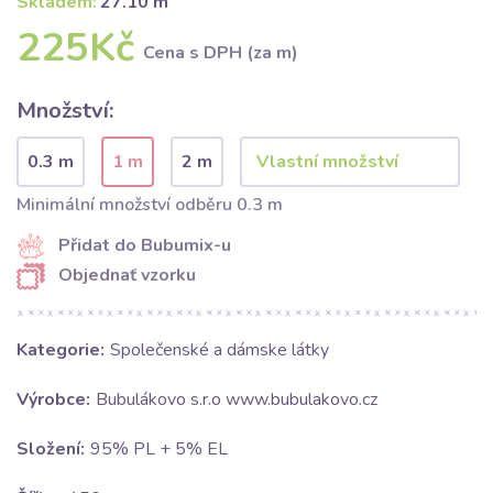
Skladem:
27.10 m
225Kč
Cena s DPH (za m)
Množství:
0.3 m
1 m
2 m
Minimální množství odběru 0.3 m
Přidat do Bubumix-u
Objednať vzorku
Kategorie:
Společenské a dámske látky
Výrobce:
Bubulákovo s.r.o www.bubulakovo.cz
Složení:
95% PL + 5% EL