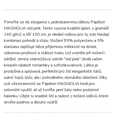
Ponořte se do elegance s jednobarevnou látkou Papillon
MAGNOLIA old pink. Tento vysoce kvalitní úplet, s gramáží
140 g/m2 a šíří 150 cm, je ideální volbou pro ty, kdo hledají
kombinaci pohodlí a stylu. Složení 95% polyesteru a 5%
elastanu zajišťuje látce příjemnou měkkost na dotek,
výbornou pružnost a stálost tvaru, což oceníte při nošení i
údržbě. Jemný starorůžový odstín "old pink" dodá vašim
kreacím nádech romantiky a sofistikovanosti. Látka je
prodyšná a splývavá, perfektní pro šití elegantních šatů,
sukní, topů, blůz, ale i pohodlného domácího oblečení. Díky
své všestrannosti se Papillon MAGNOLIA hodí pro
celoroční využití, ať už tvoříte jarní šaty nebo podzimní
halenku. Užijte si snadné šití a radost z nošení oděvů, které
skvěle padnou a dlouho vydrží.