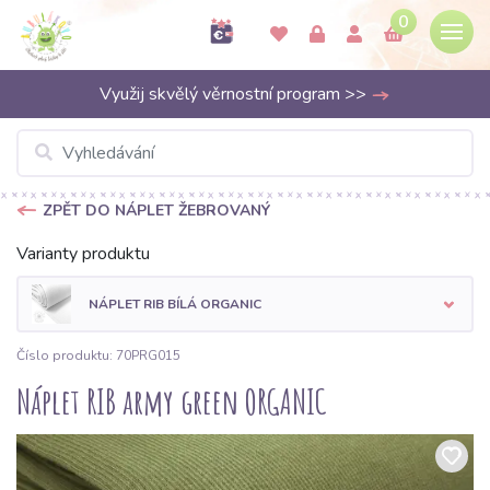
0
Využij skvělý věrnostní program >>
ZPĚT DO NÁPLET ŽEBROVANÝ
Varianty produktu
NÁPLET RIB BÍLÁ ORGANIC
Číslo produktu: 70PRG015
Náplet RIB army green ORGANIC