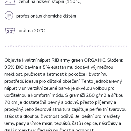
D
žehlit na nízkém stupni (110°C)
L
profesionální chemické čištění
g
prát na 30°C
Objevte kvalitní náplet RIB army green ORGANIC. Složení:
95% BIO bavlna a 5% elastan mu dodává výjimečnou
měkkost, pružnost a šetrnost k pokožce i životnímu
prostředí, ideální pro dětské oblečení. Tento jednobarevný
náplet v univerzální zelené barvě je skvělou volbou pro
udržitelnou a komfortní módu. S gramáží 280 g/m2 a šířkou
70 cm je dostatečně pevný a odolný, přesto příjemný a
prodyšný. Jeho žebrová struktura zajišťuje perfektní tvarovou
stálost a dlouhou životnost oděvů. Je ideální pro manžety,
lemy, pasy a límce mikin, tepláků, šatů i čepice, nákrčníky a
další projekty vyžadující pružnost a odolnost.