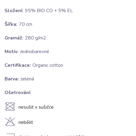
Složení:
95% BIO CO + 5% EL
Šířka:
70 cm
Gramáž:
280 g/m2
Motív:
Jednobarevné
Certifikace:
Organic cotton
Barva:
zelená
Ošetrování:
U
nesušit v sušičce
H
nebělit