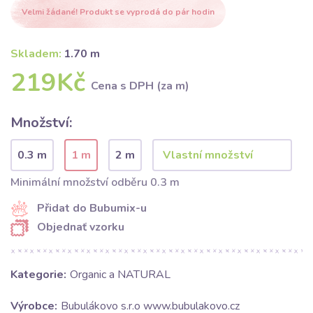
Velmi žádané! Produkt se vyprodá do pár hodin
Skladem:
1.70 m
219Kč
Cena s DPH (za m)
Množství:
0.3 m
1 m
2 m
Minimální množství odběru 0.3 m
Přidat do Bubumix-u
Objednať vzorku
Kategorie:
Organic a NATURAL
Výrobce:
Bubulákovo s.r.o www.bubulakovo.cz