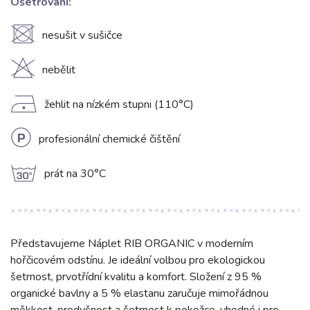
Ošetrování:
U
nesušit v sušičce
H
nebělit
D
žehlit na nízkém stupni (110°C)
L
profesionální chemické čištění
g
prát na 30°C
Představujeme Náplet RIB ORGANIC v moderním
hořčicovém odstínu. Je ideální volbou pro ekologickou
šetrnost, prvotřídní kvalitu a komfort. Složení z 95 %
organické bavlny a 5 % elastanu zaručuje mimořádnou
měkkost, prodyšnost a šetrnost k pokožce, vhodné i pro