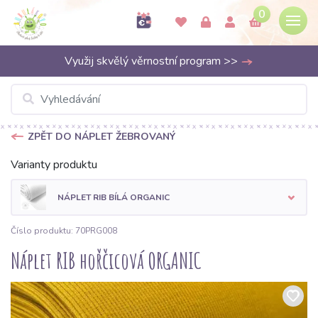
0
Využij skvělý věrnostní program >>
ZPĚT DO NÁPLET ŽEBROVANÝ
Varianty produktu
NÁPLET RIB BÍLÁ ORGANIC
Číslo produktu: 70PRG008
Náplet RIB hořčicová ORGANIC