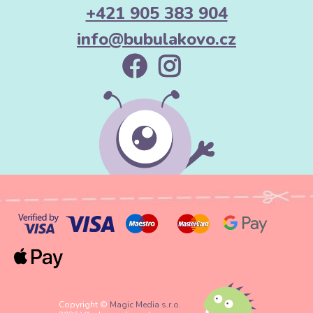
+421 905 383 904
info@bubulakovo.cz
Copyright ©
Magic Media s.r.o.