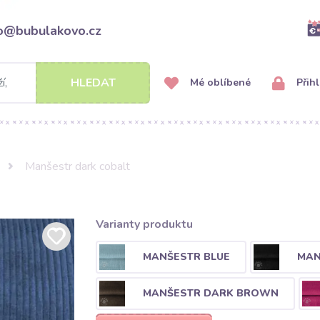
fo@bubulakovo.cz
HLEDAT
Mé oblíbené
Přihl
Manšestr dark cobalt
Varianty produktu
MANŠESTR BLUE
MAN
MANŠESTR DARK BROWN