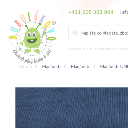
+421 905 383 904
in
Domů
Manšestr
Manšestr
Manšestr UNI