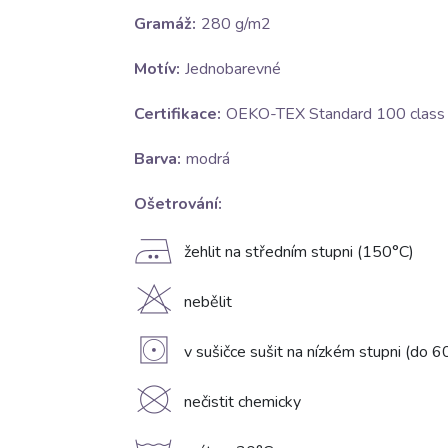
Gramáž:
280 g/m2
Motív:
Jednobarevné
Certifikace:
OEKO-TEX Standard 100 class I
Barva:
modrá
Ošetrování:
E
žehlit na středním stupni (150°C)
H
nebělit
V
v sušičce sušit na nízkém stupni (do 6
K
nečistit chemicky