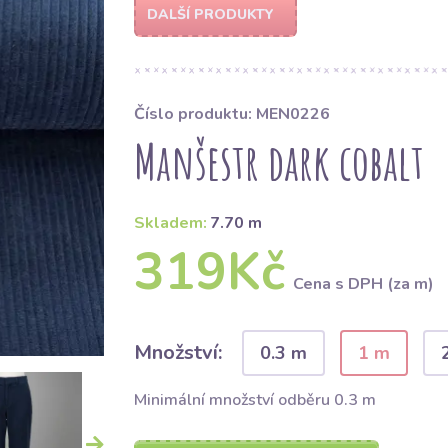
DALŠÍ PRODUKTY
Číslo produktu: MEN0226
Manšestr dark cobalt
Skladem:
7.70 m
319Kč
Cena s DPH (za m)
Množství:
0.3 m
1 m
Minimální množství odběru 0.3 m