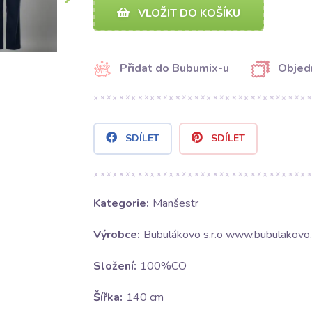
VLOŽIT DO KOŠÍKU
Přidat do Bubumix-u
Objed
SDÍLET
SDÍLET
Kategorie:
Manšestr
Výrobce:
Bubulákovo s.r.o www.bubulakovo.
Složení:
100%CO
Šířka:
140 cm