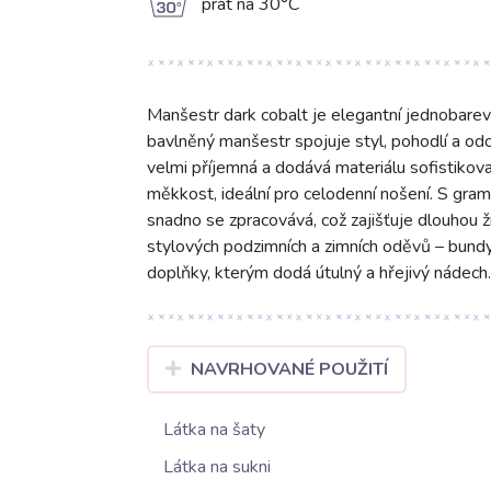
g
prát na 30°C
Manšestr dark cobalt je elegantní jednobar
bavlněný manšestr spojuje styl, pohodlí a odo
velmi příjemná a dodává materiálu sofistikova
měkkost, ideální pro celodenní nošení. S gram
snadno se zpracovává, což zajišťuje dlouhou ži
stylových podzimních a zimních oděvů – bundy, 
doplňky, kterým dodá útulný a hřejivý nádech.
NAVRHOVANÉ POUŽITÍ
Látka na šaty
Látka na sukni