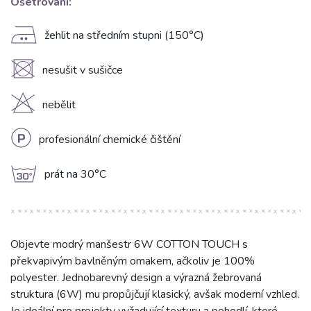
Ošetrování:
E
žehlit na středním stupni (150°C)
U
nesušit v sušičce
H
nebělit
L
profesionální chemické čištění
g
prát na 30°C
Objevte modrý manšestr 6W COTTON TOUCH s
překvapivým bavlněným omakem, ačkoliv je 100%
polyester. Jednobarevný design a výrazná žebrovaná
struktura (6W) mu propůjčují klasický, avšak moderní vzhled.
Je ideální pro projekty vyžadující texturu a pohodlí, které