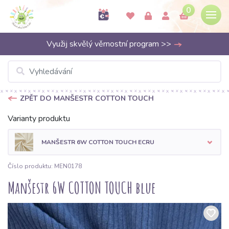
0
Využij skvělý věrnostní program >>
ZPĚT DO MANŠESTR COTTON TOUCH
Varianty produktu
MANŠESTR 6W COTTON TOUCH ECRU
Číslo produktu: MEN0178
Manšestr 6W COTTON TOUCH blue