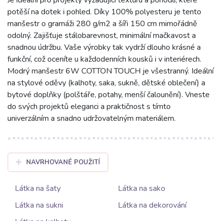
potěší na dotek i pohled. Díky 100% polyesteru je tento
manšestr o gramáži 280 g/m2 a šíři 150 cm mimořádně
odolný. Zajišťuje stálobarevnost, minimální mačkavost a
snadnou údržbu. Vaše výrobky tak vydrží dlouho krásné a
funkční, což oceníte u každodenních kousků i v interiérech.
Modrý manšestr 6W COTTON TOUCH je všestranný. Ideální
na stylové oděvy (kalhoty, saka, sukně, dětské oblečení) a
bytové doplňky (polštáře, potahy, menší čalounění). Vneste
do svých projektů eleganci a praktičnost s tímto
univerzálním a snadno udržovatelným materiálem.
NAVRHOVANÉ POUŽITÍ
Látka na šaty
Látka na sako
Látka na sukni
Látka na dekorování