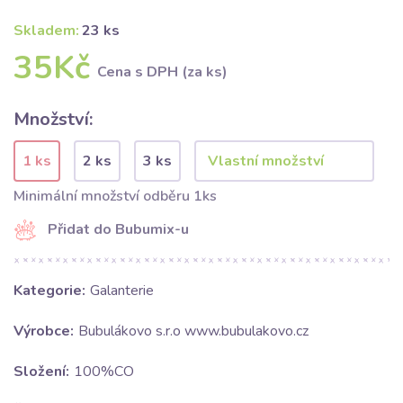
Skladem:
23 ks
35Kč
Cena s DPH (za ks)
Množství:
1 ks
2 ks
3 ks
Minimální množství odběru 1ks
Přidat do Bubumix-u
Kategorie:
Galanterie
Výrobce:
Bubulákovo s.r.o www.bubulakovo.cz
Složení:
100%CO