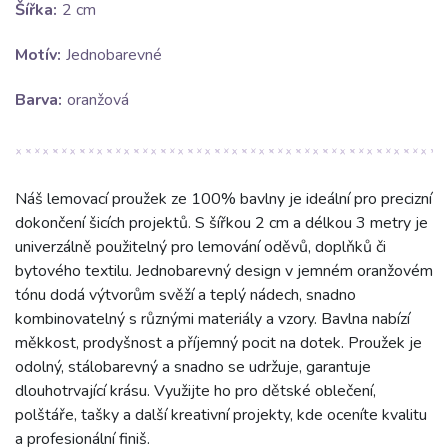
Šířka:
2 cm
Motív:
Jednobarevné
Barva:
oranžová
Náš lemovací proužek ze 100% bavlny je ideální pro precizní
dokončení šicích projektů. S šířkou 2 cm a délkou 3 metry je
univerzálně použitelný pro lemování oděvů, doplňků či
bytového textilu. Jednobarevný design v jemném oranžovém
tónu dodá výtvorům svěží a teplý nádech, snadno
kombinovatelný s různými materiály a vzory. Bavlna nabízí
měkkost, prodyšnost a příjemný pocit na dotek. Proužek je
odolný, stálobarevný a snadno se udržuje, garantuje
dlouhotrvající krásu. Využijte ho pro dětské oblečení,
polštáře, tašky a další kreativní projekty, kde oceníte kvalitu
a profesionální finiš.