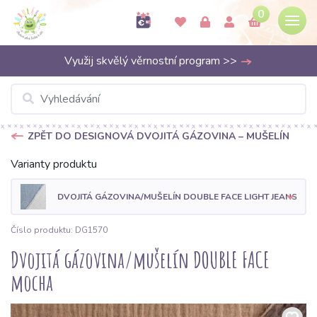
0
Využij skvělý věrnostní program >>
ZPĚT DO DESIGNOVÁ DVOJITÁ GÁZOVINA – MUŠELÍN
Varianty produktu
DVOJITÁ GÁZOVINA/MUŠELÍN DOUBLE FACE LIGHT JEANS
Číslo produktu: DG1570
Dvojitá gázovina/mušelín DOUBLE FACE
mocha