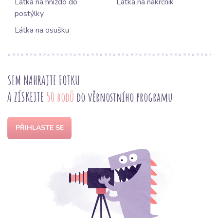
Látka na hnízdo do
Látka na nákrčník
postýlky
Látka na osušku
SEM NAHRAJTE FOTKU
A ZÍSKEJTE
50 bodů
do věrnostního programu
PŘIHLASTE SE