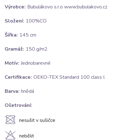
Výrobce:
Bubulákovo s.r.o www.bubulakovo.cz
Složení:
100%CO
Šířka:
145 cm
Gramáž:
150 g/m2
Motív:
Jednobarevné
Certifikace:
OEKO-TEX Standard 100 class I.
Barva:
hnědá
Ošetrování:
U
nesušit v sušičce
H
nebělit