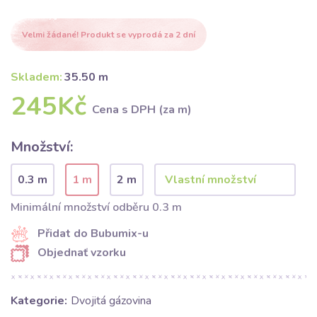
Velmi žádané! Produkt se vyprodá za 2 dní
Skladem:
35.50 m
245Kč
Cena s DPH (za m)
Množství:
0.3 m
1 m
2 m
Minimální množství odběru 0.3 m
Přidat do Bubumix-u
Objednať vzorku
Kategorie:
Dvojitá gázovina