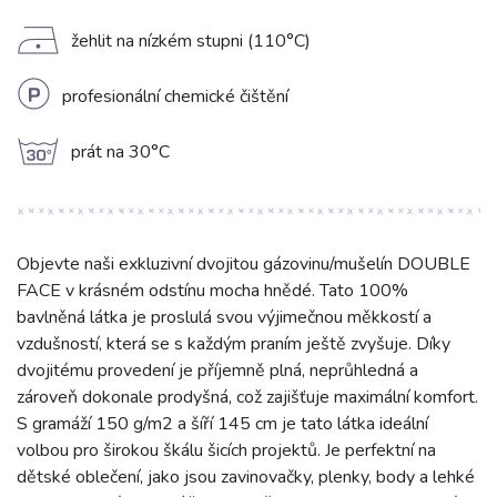
D
žehlit na nízkém stupni (110°C)
L
profesionální chemické čištění
g
prát na 30°C
Objevte naši exkluzivní dvojitou gázovinu/mušelín DOUBLE
FACE v krásném odstínu mocha hnědé. Tato 100%
bavlněná látka je proslulá svou výjimečnou měkkostí a
vzdušností, která se s každým praním ještě zvyšuje. Díky
dvojitému provedení je příjemně plná, neprůhledná a
zároveň dokonale prodyšná, což zajišťuje maximální komfort.
S gramáží 150 g/m2 a šíří 145 cm je tato látka ideální
volbou pro širokou škálu šicích projektů. Je perfektní na
dětské oblečení, jako jsou zavinovačky, plenky, body a lehké