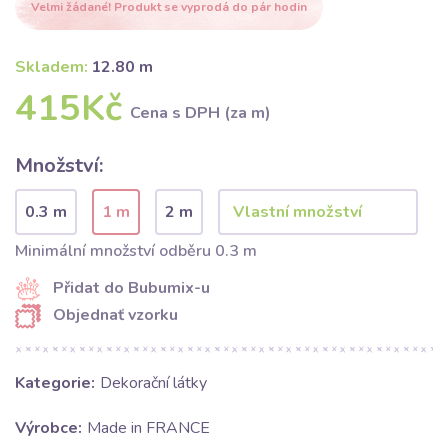
Velmi žádané! Produkt se vyprodá do pár hodin
Skladem:
12.80 m
415Kč
Cena s DPH (za m)
Množství:
0.3 m
1 m
2 m
Minimální množství odběru 0.3 m
Přidat do Bubumix-u
Objednať vzorku
Kategorie:
Dekorační látky
Výrobce:
Made in FRANCE