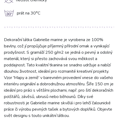
K
nečistit chemicky
g
prát na 30°C
Dekorační látka Gabrielle marine je vyrobena ze 100%
bavlny, což jí propůjčuje příjemný přírodní omak a vynikající
prodyšnost. S gramáží 250 g/m2 se jedná o pevný a odolný
materiál, který si přesto zachovává svou měkkost a
poddajnost. Tato kvalitní tkanina se snadno udržuje a nabízí
dlouhou životnost, ideální pro rozmanité kreativní projekty.
Vzor 'Mapy a země' v barevném provedení vnese do vašeho
interiéru originální a dobrodružnou atmosféru. Šíře 150 cm je
ideální pro práci s většími plochami, např. pro šití dekoračních
polštářů, závěsů, ubrusů nebo běhounů. Díky své
robustnosti je Gabrielle marine skvělá i pro lehčí čalounické
práce či výrobu pevných tašek a bytových doplňků. Objevte
svět designu s touto unikátní látkou.