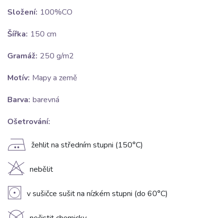
Složení:
100%CO
Šířka:
150 cm
Gramáž:
250 g/m2
Motív:
Mapy a země
Barva:
barevná
Ošetrování:
E
žehlit na středním stupni (150°C)
H
nebělit
V
v sušičce sušit na nízkém stupni (do 60°C)