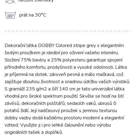
K
nečistit chemicky
g
prát na 30°C
Dekorační látka DOBBY Colored stripe grey s elegantním
šedým proužkem je ideální pro oživení vašeho interiéru.
Složení 75% bavlny a 25% polyesteru garantuje spojení
přírodního komfortu, prodyšnosti a vysoké odolnosti. Látka
je příjemná na dotek, zároveň pevná a málo mačkavá, což
zajišťuje dlouhou životnost a snadnou údržbu vašich výrobků.
S gramáží 235 g/m2 a šíří 140 cm je tato univerzální látka
vhodná pro široké spektrum použití. Skvěle se hodí na šití
závěsů, dekoračních polštářů, sedacích vaků, ubrusů či
potahů židlí. Její nadčasový proužek s jemnou texturou
dobby vazby dodá každému prostoru moderní a elegantní
vzhled. Využijte ji i pro lehké čalounění nebo výrobu
originálních tašek a doplňků.