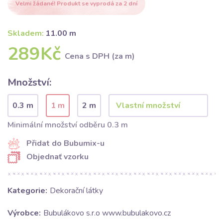
Velmi žádané! Produkt se vyprodá za 2 dní
Skladem:
11.00 m
289Kč
Cena s DPH (za m)
Množství:
0.3 m
1 m
2 m
Minimální množství odběru 0.3 m
Přidat do Bubumix-u
Objednať vzorku
Kategorie:
Dekorační látky
Výrobce:
Bubulákovo s.r.o www.bubulakovo.cz