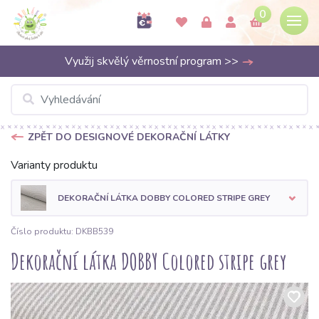
0
Využij skvělý věrnostní program >>
ZPĚT DO DESIGNOVÉ DEKORAČNÍ LÁTKY
Varianty produktu
DEKORAČNÍ LÁTKA DOBBY COLORED STRIPE GREY
Číslo produktu: DKBB539
Dekorační látka DOBBY Colored stripe grey