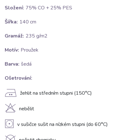
Složení:
75% CO + 25% PES
Šířka:
140 cm
Gramáž:
235 g/m2
Motív:
Proužek
Barva:
šedá
Ošetrování:
E
žehlit na středním stupni (150°C)
H
nebělit
V
v sušičce sušit na nízkém stupni (do 60°C)