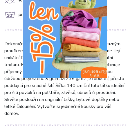
K
nečistit chemicky
g
prát na 30°C
Dekorační látka DOBBY Colored stripe fuchsia s výrazným
proužkem a sytou fuchsiovou barvou okamžitě zaujme. Její
unikátní DOBBY vazba dodává látce jemnou, elegantní
texturu. Materiál 75% bavlna a 25% polyester kombinuje
příjemný omak bavlny s pevností, odolností a snadnou
údržbou polyesteru. S gramáží 235 g/m2 je robustní, přesto
poddajná pro snadné šití. Šířka 140 cm činí tuto látku ideální
pro šití povlaků na polštáře, závěsů, ubrusů či prostírání.
Skvěle poslouží i na originální tašky, bytové doplňky nebo
lehké čalounění. Vytvořte si jedinečné kousky pro váš
domov.