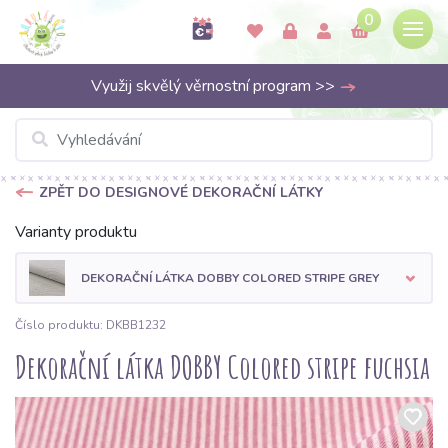
0
Využij skvělý věrnostní program >>
ZPĚT DO DESIGNOVÉ DEKORAČNÍ LÁTKY
Varianty produktu
DEKORAČNÍ LÁTKA DOBBY COLORED STRIPE GREY
Číslo produktu: DKBB1232
Dekorační látka DOBBY Colored stripe fuchsia