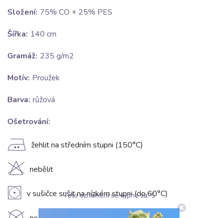
Složení:
75% CO + 25% PES
Šířka:
140 cm
Gramáž:
235 g/m2
Motív:
Proužek
Barva:
růžová
Ošetrování:
E
žehlit na středním stupni (150°C)
H
nebělit
V
v sušičce sušit na nízkém stupni (do 60°C)
Toto oznámení se vypne za:
5