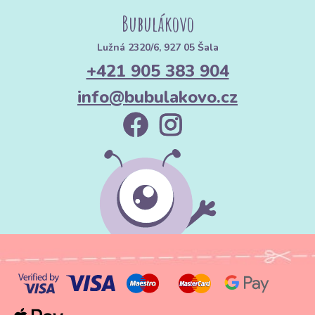
Bubulákovo
Lužná 2320/6, 927 05 Šala
+421 905 383 904
info@bubulakovo.cz