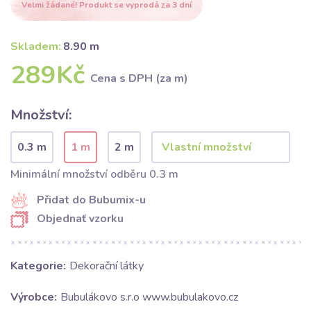
Velmi žádané! Produkt se vyprodá za 3 dní
Skladem:
8.90 m
289Kč
Cena s DPH (za m)
Množství:
0.3 m
1 m
2 m
Minimální množství odběru 0.3 m
Přidat do Bubumix-u
Objednať vzorku
Kategorie:
Dekorační látky
Výrobce:
Bubulákovo s.r.o www.bubulakovo.cz