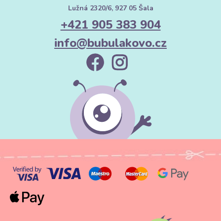
Lužná 2320/6, 927 05 Šala
+421 905 383 904
info@bubulakovo.cz