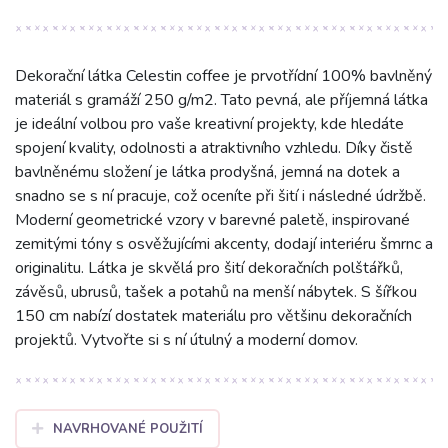
Dekorační látka Celestin coffee je prvotřídní 100% bavlněný
materiál s gramáží 250 g/m2. Tato pevná, ale příjemná látka
je ideální volbou pro vaše kreativní projekty, kde hledáte
spojení kvality, odolnosti a atraktivního vzhledu. Díky čistě
bavlněnému složení je látka prodyšná, jemná na dotek a
snadno se s ní pracuje, což oceníte při šití i následné údržbě.
Moderní geometrické vzory v barevné paletě, inspirované
zemitými tóny s osvěžujícími akcenty, dodají interiéru šmrnc a
originalitu. Látka je skvělá pro šití dekoračních polštářků,
závěsů, ubrusů, tašek a potahů na menší nábytek. S šířkou
150 cm nabízí dostatek materiálu pro většinu dekoračních
projektů. Vytvořte si s ní útulný a moderní domov.
NAVRHOVANÉ POUŽITÍ