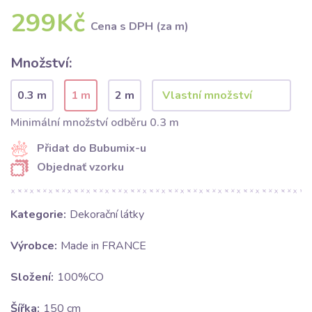
299Kč
Cena s DPH (za m)
Množství:
0.3 m
1 m
2 m
Minimální množství odběru 0.3 m
Přidat do Bubumix-u
Objednať vzorku
Kategorie:
Dekorační látky
Výrobce:
Made in FRANCE
Složení:
100%CO
Šířka:
150 cm