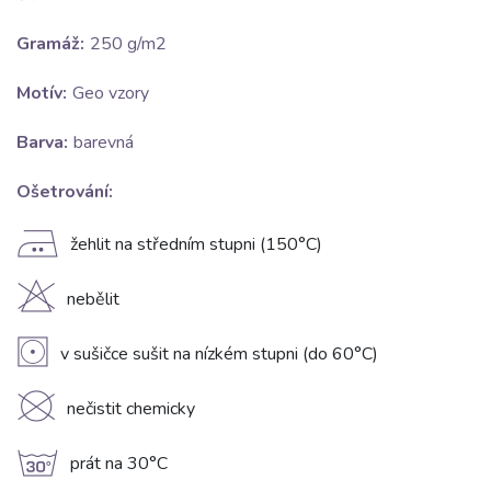
Gramáž:
250 g/m2
Motív:
Geo vzory
Barva:
barevná
Ošetrování:
E
žehlit na středním stupni (150°C)
H
nebělit
V
v sušičce sušit na nízkém stupni (do 60°C)
K
nečistit chemicky
g
prát na 30°C