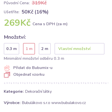
319Kč
Původní Cena:
50Kč (16%)
Ušetříte:
269Kč
Cena s DPH (za m)
Množství:
0.3 m
1 m
2 m
Minimální množství odběru 0.3 m
Přidat do Bubumix-u
Objednať vzorku
Kategorie:
Dekorační látky
Výrobce:
Bubulákovo s.r.o www.bubulakovo.cz