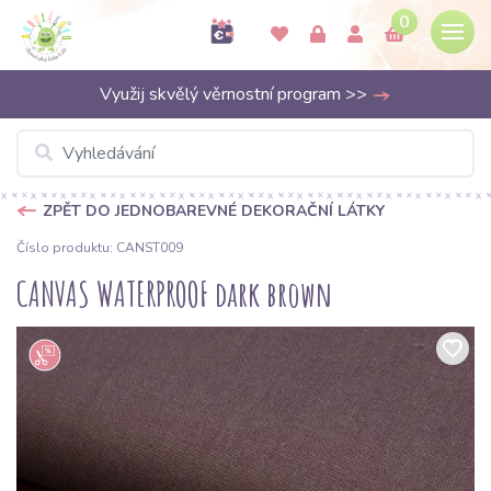
0
Využij skvělý věrnostní program >>
ZPĚT DO JEDNOBAREVNÉ DEKORAČNÍ LÁTKY
Číslo produktu: CANST009
CANVAS WATERPROOF dark brown