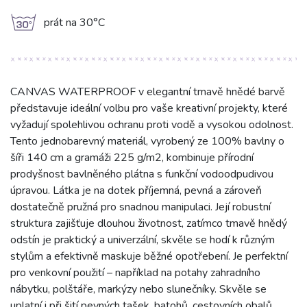
g
prát na 30°C
CANVAS WATERPROOF v elegantní tmavě hnědé barvě
představuje ideální volbu pro vaše kreativní projekty, které
vyžadují spolehlivou ochranu proti vodě a vysokou odolnost.
Tento jednobarevný materiál, vyrobený ze 100% bavlny o
šíři 140 cm a gramáži 225 g/m2, kombinuje přírodní
prodyšnost bavlněného plátna s funkční vodoodpudivou
úpravou. Látka je na dotek příjemná, pevná a zároveň
dostatečně pružná pro snadnou manipulaci. Její robustní
struktura zajišťuje dlouhou životnost, zatímco tmavě hnědý
odstín je praktický a univerzální, skvěle se hodí k různým
stylům a efektivně maskuje běžné opotřebení. Je perfektní
pro venkovní použití – například na potahy zahradního
nábytku, polštáře, markýzy nebo slunečníky. Skvěle se
uplatní i při šití pevných tašek, batohů, cestovních obalů,