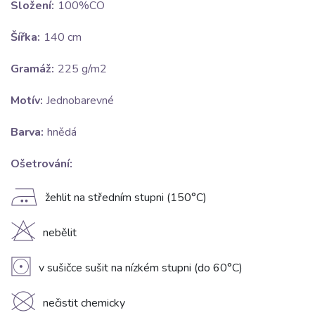
Složení:
100%CO
Šířka:
140 cm
Gramáž:
225 g/m2
Motív:
Jednobarevné
Barva:
hnědá
Ošetrování:
E
žehlit na středním stupni (150°C)
H
nebělit
V
v sušičce sušit na nízkém stupni (do 60°C)
K
nečistit chemicky