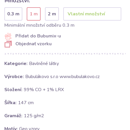
Množství:
0.3 m
1 m
2 m
Minimální množství odběru 0.3 m
Přidat do Bubumix-u
Objednať vzorku
Kategorie:
Bavlněné látky
Výrobce:
Bubulákovo s.r.o www.bubulakovo.cz
Složení:
99% CO + 1% LRX
Šířka:
147 cm
Gramáž:
125 g/m2
Motív:
Geo vzory