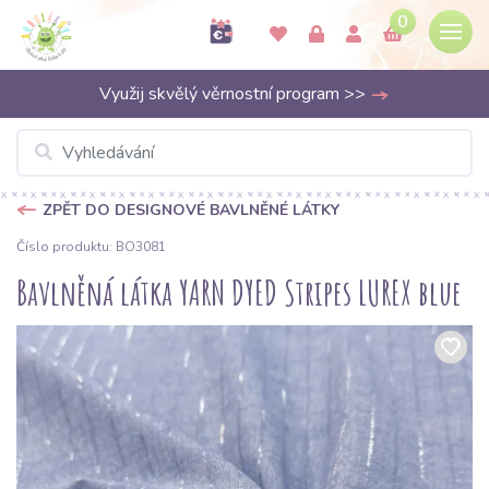
0
Využij skvělý věrnostní program >>
ZPĚT DO DESIGNOVÉ BAVLNĚNÉ LÁTKY
Číslo produktu: BO3081
Bavlněná látka YARN DYED Stripes LUREX blue