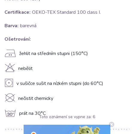
Certifikace:
OEKO-TEX Standard 100 class I.
Barva:
barevná
Ošetrování:
E
žehlit na středním stupni (150°C)
H
nebělit
V
v sušičce sušit na nízkém stupni (do 60°C)
K
nečistit chemicky
g
prát na 30°C
Toto oznámení se vypne za:
5