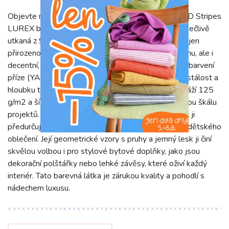
Objevte naši exkluzivní bavlněnou látku YARN DYED Stripes
LUREX blue s originálními geo vzory. Tato látka je pečlivě
utkaná z 99% bavlny a 1% Lurexu, což jí dodává nejen
přirozenou prodyšnost a jemnost typickou pro bavlnu, ale i
decentní, elegantní lesk díky Lurexové niti. Metoda barvení
příze (YARN DYED) zaručuje výjimečnou barevnou stálost a
hloubku tónů, které se s časem nevytrácejí. S gramáží 125
g/m2 a šířkou 147 cm je tato látka ideální pro širokou škálu
projektů. Je příjemná na dotek, lehká a vzdušná, což ji
předurčuje k šití letních šatů, halenek, košil, sukní a dětského
oblečení. Její geometrické vzory s pruhy a jemný lesk ji činí
skvělou volbou i pro stylové bytové doplňky, jako jsou
dekorační polštářky nebo lehké závěsy, které oživí každý
interiér. Tato barevná látka je zárukou kvality a pohodlí s
nádechem luxusu.