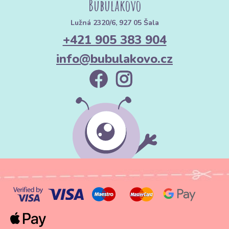
Bubulákovo
Lužná 2320/6, 927 05 Šala
+421 905 383 904
info@bubulakovo.cz