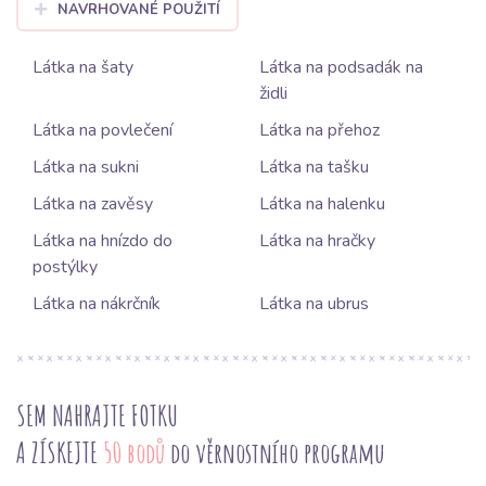
NAVRHOVANÉ POUŽITÍ
Látka na šaty
Látka na podsadák na
židli
Látka na povlečení
Látka na přehoz
Látka na sukni
Látka na tašku
Látka na zavěsy
Látka na halenku
Látka na hnízdo do
Látka na hračky
postýlky
Látka na nákrčník
Látka na ubrus
SEM NAHRAJTE FOTKU
A ZÍSKEJTE
50 bodů
do věrnostního programu