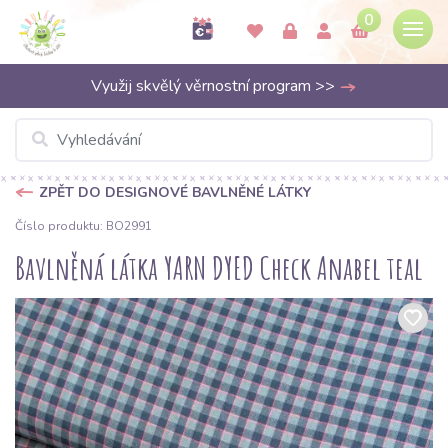
0
Využij skvělý věrnostní program >>
ZPĚT DO DESIGNOVÉ BAVLNĚNÉ LÁTKY
Číslo produktu: BO2991
Bavlněná látka YARN DYED Check Anabel teal