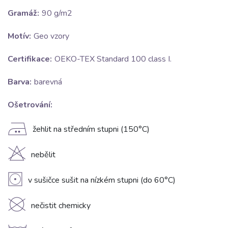
Gramáž:
90 g/m2
Motív:
Geo vzory
Certifikace:
OEKO-TEX Standard 100 class I.
Barva:
barevná
Ošetrování:
E
žehlit na středním stupni (150°C)
H
nebělit
V
v sušičce sušit na nízkém stupni (do 60°C)
K
nečistit chemicky