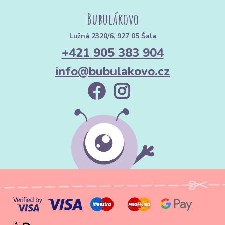
Bubulákovo
Lužná 2320/6, 927 05 Šala
+421 905 383 904
info@bubulakovo.cz