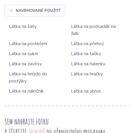
NAVRHOVANÉ POUŽITÍ
Látka na šaty
Látka na podsadák na
židli
Látka na povlečení
Látka na přehoz
Látka na sukni
Látka na tašku
Látka na zavěsy
Látka na halenku
Látka na hnízdo do
Látka na hračky
postýlky
Látka na nákrčník
Látka na ubrus
SEM NAHRAJTE FOTKU
A ZÍSKEJTE
50 bodů
do věrnostního programu