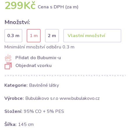
299Kč
Cena s DPH (za m)
Množství:
0.3 m
1 m
2 m
Minimální množství odběru 0.3 m
Přidat do Bubumix-u
Objednať vzorku
Kategorie:
Bavlněné látky
Výrobce:
Bubulákovo s.r.o www.bubulakovo.cz
Složení:
95% CO + 5% PES
Šířka:
145 cm