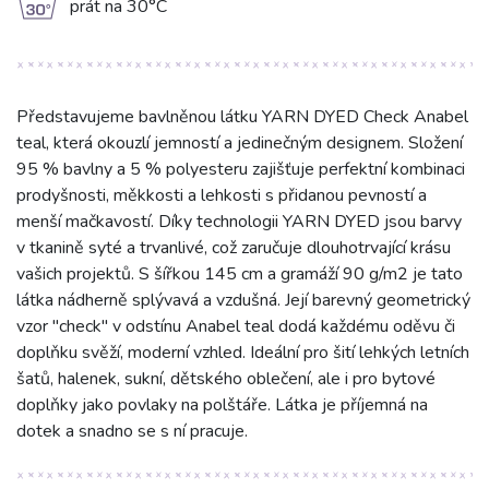
g
prát na 30°C
Představujeme bavlněnou látku YARN DYED Check Anabel
teal, která okouzlí jemností a jedinečným designem. Složení
95 % bavlny a 5 % polyesteru zajišťuje perfektní kombinaci
prodyšnosti, měkkosti a lehkosti s přidanou pevností a
menší mačkavostí. Díky technologii YARN DYED jsou barvy
v tkanině syté a trvanlivé, což zaručuje dlouhotrvající krásu
vašich projektů. S šířkou 145 cm a gramáží 90 g/m2 je tato
látka nádherně splývavá a vzdušná. Její barevný geometrický
vzor "check" v odstínu Anabel teal dodá každému oděvu či
doplňku svěží, moderní vzhled. Ideální pro šití lehkých letních
šatů, halenek, sukní, dětského oblečení, ale i pro bytové
doplňky jako povlaky na polštáře. Látka je příjemná na
dotek a snadno se s ní pracuje.