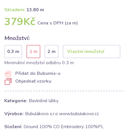
Skladem:
13.80 m
379Kč
Cena s DPH (za m)
Množství:
0.3 m
1 m
2 m
Minimální množství odběru 0.3 m
Přidat do Bubumix-u
Objednať vzorku
Kategorie:
Bavlněné látky
Výrobce:
Bubulákovo s.r.o www.bubulakovo.cz
Složení:
Ground 100% CO Embroidery 100%PL