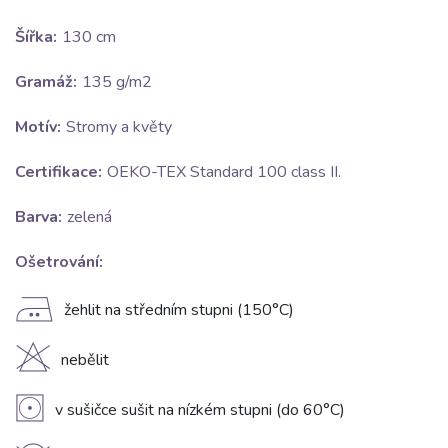
Šířka:
130 cm
Gramáž:
135 g/m2
Motív:
Stromy a květy
Certifikace:
OEKO-TEX Standard 100 class II.
Barva:
zelená
Ošetrování:
E
žehlit na středním stupni (150°C)
H
nebělit
V
v sušičce sušit na nízkém stupni (do 60°C)