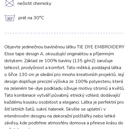
K
nečistit chemicky
g
prát na 30°C
Objevte jedinečnou bavlněnou látku TIE DYE EMBROIDERY
Elise tape design A, okouzlující originalitou a příjemným
dotykem. Základ ze 100% bavlny (135 g/m2) zaručuje
lehkost, prodyšnost a komfort. Tato měkká, poddajná látka
o šířce 130 cm je ideální pro mnoho kreativních projektů. Její
design doplňuje precizní výšivka ze 100% polyesteru, která
na zeleném tie-dye podkladu oživuje motivy stromů a květů.
Tato kombinace vytváří půvabný, etnický vzhled, dodávající
každému kousku osobitost a eleganci. Látka je perfektní pro
šití letních šatů, sukní, halenek. Skvěle se uplatní i v
interiérovém designu na dekorační polštářky nebo lehké
závěsy, kde podtrhne atmosféru domova a přinese krásu do