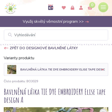
0
Využij skvělý věrnostní program >>
ZPĚT DO DESIGNOVÉ BAVLNĚNÉ LÁTKY
Varianty produktu
BAVLNĚNÁ LÁTKA TIE DYE EMBROIDERY ELISE TAPE DESIGN A
Číslo produktu: BO3029
Bavlněná látka TIE DYE EMBROIDERY Elise tape
design A