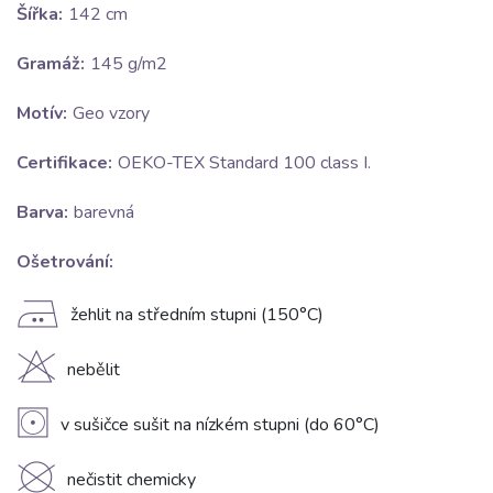
Šířka:
142 cm
Gramáž:
145 g/m2
Motív:
Geo vzory
Certifikace:
OEKO-TEX Standard 100 class I.
Barva:
barevná
Ošetrování:
E
žehlit na středním stupni (150°C)
H
nebělit
V
v sušičce sušit na nízkém stupni (do 60°C)
K
nečistit chemicky