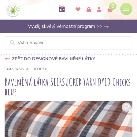
0
Využij skvělý věrnostní program >>
ZPĚT DO DESIGNOVÉ BAVLNĚNÉ LÁTKY
Číslo produktu: BO3074
Bavlněná látka SEERSUCKER YARN DYED Checks
blue