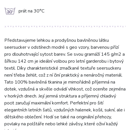
g
prát na 30°C
Představujeme lehkou a prodyšnou bavlněnou látku
seersucker v odstínech modré s geo vzory, barvenou přízí
pro dlouhotrvající sytost barev. Se svou gramáží 145 g/m2 a
šířkou 142 cm je ideální volbou pro letní garderobu i bytový
textil. Díky charakteristické zmačkané textuře seersuckeru
není třeba žehlit, což z ní činí praktický a nenáročný materiál.
Tato 100% bavlněná tkanina je mimořádně příjemná na
dotek, vzdušná a skvěle odvádí vlhkost, což oceníte zejména
v horkých dnech. Její jemná struktura a příjemný chladivý
pocit zaručují maximální komfort. Perfektní pro šití
elegantních letních šatů, vzdušných halenek, košil, sukní, ale i
dětského oblečení. Hodí se také na originální přehozy,
povlaky na polštáře nebo lehké závěsy, které oživí každý