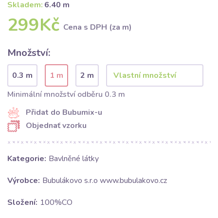
Skladem:
6.40 m
299Kč
Cena s DPH (za m)
Množství:
0.3 m
1 m
2 m
Minimální množství odběru 0.3 m
Přidat do Bubumix-u
Objednať vzorku
Kategorie:
Bavlněné látky
Výrobce:
Bubulákovo s.r.o www.bubulakovo.cz
Složení:
100%CO