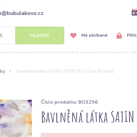
fo@bubulakovo.cz
HLEDAT
Mé oblíbené
Přihl
tky
Bavlněná látka SATIN STRETCH Corn flowers
Číslo produktu: BO3256
Bavlněná látka SATIN 