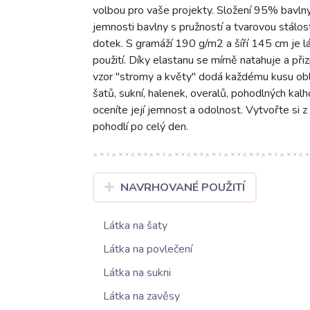
volbou pro vaše projekty. Složení 95% bavlny
jemnosti bavlny s pružností a tvarovou stálos
dotek. S gramáží 190 g/m2 a šíří 145 cm je l
použití. Díky elastanu se mírně natahuje a při
vzor "stromy a květy" dodá každému kusu obleč
šatů, sukní, halenek, overalů, pohodlných kalho
oceníte její jemnost a odolnost. Vytvořte si z n
pohodlí po celý den.
NAVRHOVANÉ POUŽITÍ
Látka na šaty
Látka na povlečení
Látka na sukni
Látka na zavěsy