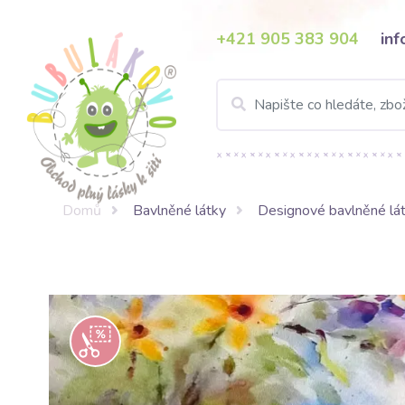
+421 905 383 904
in
Domů
Bavlněné látky
Designové bavlněné lá