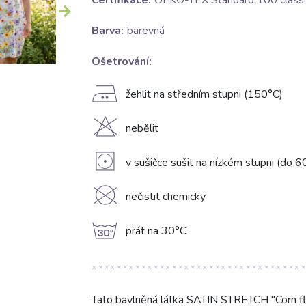
Certifikace:
OEKO-TEX Standard 100 class I
Barva:
barevná
Ošetrování:
E
žehlit na středním stupni (150°C)
H
nebělit
V
v sušičce sušit na nízkém stupni (do 6
K
nečistit chemicky
g
prát na 30°C
Tato bavlněná látka SATIN STRETCH "Corn f