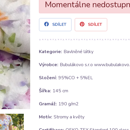
Momentálne nedostup
SDÍLET
SDÍLET
Kategorie:
Bavlněné látky
Výrobce:
Bubulákovo s.r.o www.bubulakovo.
Složení:
95%CO + 5%EL
Šířka:
145 cm
Gramáž:
190 g/m2
Motív:
Stromy a květy