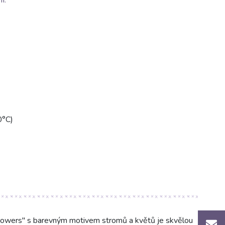
I.
0°C)
lowers" s barevným motivem stromů a květů je skvělou