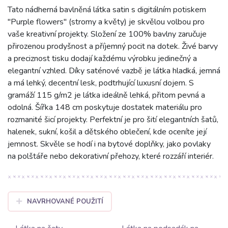
Tato nádherná bavlněná látka satin s digitálním potiskem
"Purple flowers" (stromy a květy) je skvělou volbou pro
vaše kreativní projekty. Složení ze 100% bavlny zaručuje
přirozenou prodyšnost a příjemný pocit na dotek. Živé barvy
a preciznost tisku dodají každému výrobku jedinečný a
elegantní vzhled. Díky saténové vazbě je látka hladká, jemná
a má lehký, decentní lesk, podtrhující luxusní dojem. S
gramáží 115 g/m2 je látka ideálně lehká, přitom pevná a
odolná. Šířka 148 cm poskytuje dostatek materiálu pro
rozmanité šicí projekty. Perfektní je pro šití elegantních šatů,
halenek, sukní, košil a dětského oblečení, kde oceníte její
jemnost. Skvěle se hodí i na bytové doplňky, jako povlaky
na polštáře nebo dekorativní přehozy, které rozzáří interiér.
NAVRHOVANÉ POUŽITÍ