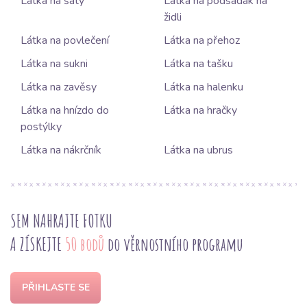
Látka na šaty
Látka na podsadák na
židli
Látka na povlečení
Látka na přehoz
Látka na sukni
Látka na tašku
Látka na zavěsy
Látka na halenku
Látka na hnízdo do
Látka na hračky
postýlky
Látka na nákrčník
Látka na ubrus
SEM NAHRAJTE FOTKU
A ZÍSKEJTE
50 bodů
do věrnostního programu
PŘIHLASTE SE