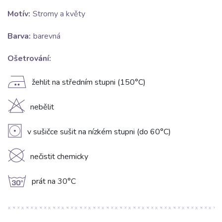
Motív:
Stromy a květy
Barva:
barevná
Ošetrování:
E
žehlit na středním stupni (150°C)
H
nebělit
V
v sušičce sušit na nízkém stupni (do 60°C)
K
nečistit chemicky
g
prát na 30°C