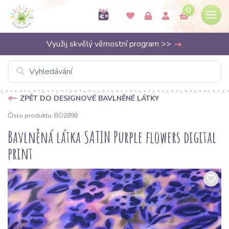
0
Využij skvělý věrnostní program >>
ZPĚT DO DESIGNOVÉ BAVLNĚNÉ LÁTKY
Číslo produktu: BO2898
Bavlněná látka SATIN Purple flowers digital
print