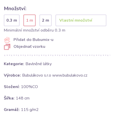
Množství:
0.3 m
1 m
2 m
Minimální množství odběru 0.3 m
Přidat do Bubumix-u
Objednať vzorku
Kategorie:
Bavlněné látky
Výrobce:
Bubulákovo s.r.o www.bubulakovo.cz
Složení:
100%CO
Šířka:
148 cm
Gramáž:
115 g/m2