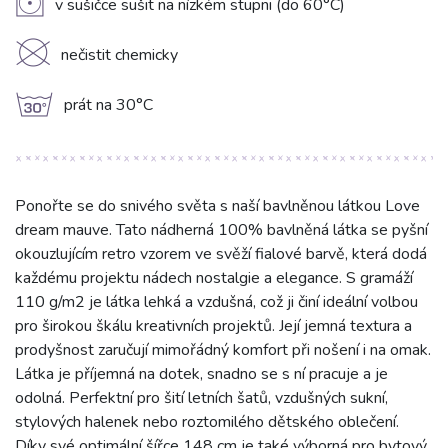
V
v sušičce sušit na nízkém stupni (do 60°C)
K
nečistit chemicky
g
prát na 30°C
Ponořte se do snivého světa s naší bavlněnou látkou Love
dream mauve. Tato nádherná 100% bavlněná látka se pyšní
okouzlujícím retro vzorem ve svěží fialové barvě, která dodá
každému projektu nádech nostalgie a elegance. S gramáží
110 g/m2 je látka lehká a vzdušná, což ji činí ideální volbou
pro širokou škálu kreativních projektů. Její jemná textura a
prodyšnost zaručují mimořádný komfort při nošení i na omak.
Látka je příjemná na dotek, snadno se s ní pracuje a je
odolná. Perfektní pro šití letních šatů, vzdušných sukní,
stylových halenek nebo roztomilého dětského oblečení.
Díky své optimální šířce 148 cm je také výborná pro bytový