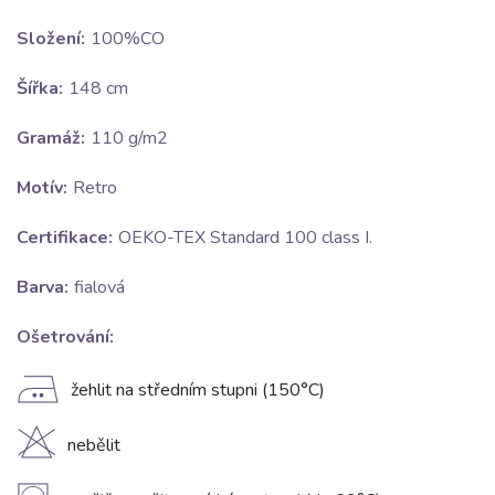
Složení:
100%CO
Šířka:
148 cm
Gramáž:
110 g/m2
Motív:
Retro
Certifikace:
OEKO-TEX Standard 100 class I.
Barva:
fialová
Ošetrování:
E
žehlit na středním stupni (150°C)
H
nebělit