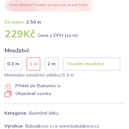
Velmi žádané! Produkt se vyprodá do pár hodin
Skladem:
3.50 m
229Kč
Cena s DPH (za m)
Množství:
0.3 m
1 m
2 m
Minimální množství odběru 0.3 m
Přidat do Bubumix-u
Objednať vzorku
Kategorie:
Bavlněné látky
Výrobce:
Bubulákovo s.r.o www.bubulakovo.cz