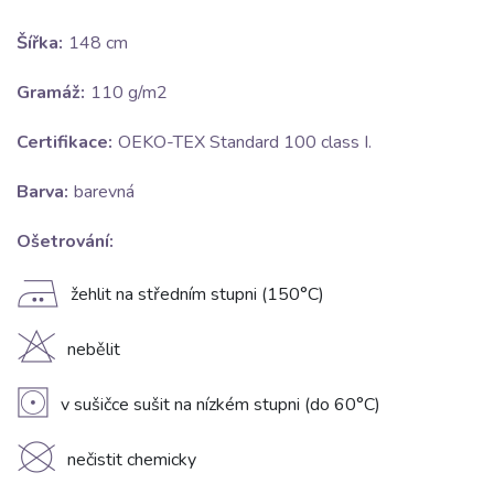
Šířka:
148 cm
Gramáž:
110 g/m2
Certifikace:
OEKO-TEX Standard 100 class I.
Barva:
barevná
Ošetrování:
E
žehlit na středním stupni (150°C)
H
nebělit
V
v sušičce sušit na nízkém stupni (do 60°C)
K
nečistit chemicky