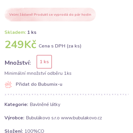
Velmi žádané! Produkt se vyprodá do pár hodin
Skladem:
1 ks
249Kč
Cena s DPH (za ks)
1 ks
Množství:
Minimální množství odběru 1ks
Přidat do Bubumix-u
Kategorie:
Bavlněné látky
Výrobce:
Bubulákovo s.r.o www.bubulakovo.cz
Složení:
100%CO