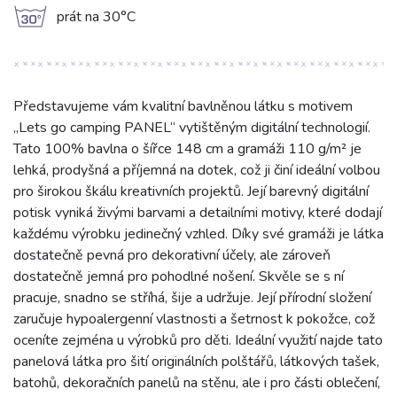
g
prát na 30°C
Představujeme vám kvalitní bavlněnou látku s motivem
„Lets go camping PANEL“ vytištěným digitální technologií.
Tato 100% bavlna o šířce 148 cm a gramáži 110 g/m² je
lehká, prodyšná a příjemná na dotek, což ji činí ideální volbou
pro širokou škálu kreativních projektů. Její barevný digitální
potisk vyniká živými barvami a detailními motivy, které dodají
každému výrobku jedinečný vzhled. Díky své gramáži je látka
dostatečně pevná pro dekorativní účely, ale zároveň
dostatečně jemná pro pohodlné nošení. Skvěle se s ní
pracuje, snadno se stříhá, šije a udržuje. Její přírodní složení
zaručuje hypoalergenní vlastnosti a šetrnost k pokožce, což
oceníte zejména u výrobků pro děti. Ideální využití najde tato
panelová látka pro šití originálních polštářů, látkových tašek,
batohů, dekoračních panelů na stěnu, ale i pro části oblečení,