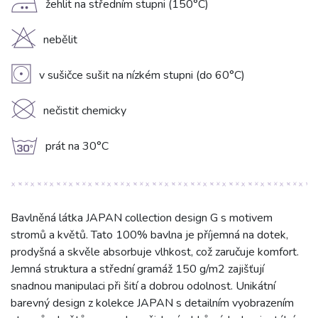
E
žehlit na středním stupni (150°C)
H
nebělit
V
v sušičce sušit na nízkém stupni (do 60°C)
K
nečistit chemicky
g
prát na 30°C
Bavlněná látka JAPAN collection design G s motivem
stromů a květů. Tato 100% bavlna je příjemná na dotek,
prodyšná a skvěle absorbuje vlhkost, což zaručuje komfort.
Jemná struktura a střední gramáž 150 g/m2 zajišťují
snadnou manipulaci při šití a dobrou odolnost. Unikátní
barevný design z kolekce JAPAN s detailním vyobrazením