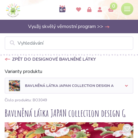
0
Využij skvělý věrnostní program >>
ZPĚT DO DESIGNOVÉ BAVLNĚNÉ LÁTKY
Varianty produktu
BAVLNĚNÁ LÁTKA JAPAN COLLECTION DESIGN A
Číslo produktu: BO3049
Bavlněná látka JAPAN collection design G