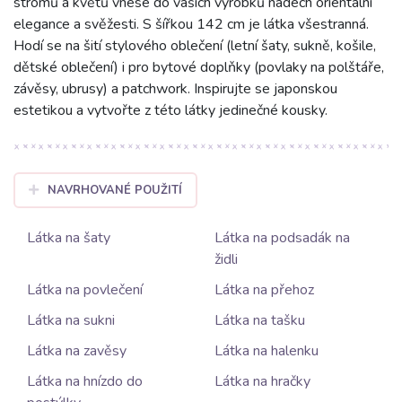
stromů a květů vnese do vašich výrobků nádech orientální
elegance a svěžesti. S šířkou 142 cm je látka všestranná.
Hodí se na šití stylového oblečení (letní šaty, sukně, košile,
dětské oblečení) i pro bytové doplňky (povlaky na polštáře,
závěsy, ubrusy) a patchwork. Inspirujte se japonskou
estetikou a vytvořte z této látky jedinečné kousky.
NAVRHOVANÉ POUŽITÍ
Látka na šaty
Látka na podsadák na
židli
Látka na povlečení
Látka na přehoz
Látka na sukni
Látka na tašku
Látka na zavěsy
Látka na halenku
Látka na hnízdo do
Látka na hračky