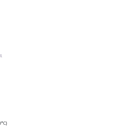
.
0°C)