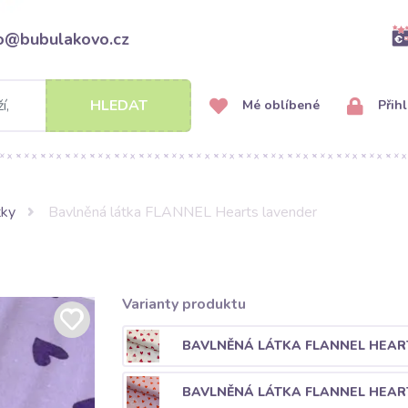
fo@bubulakovo.cz
HLEDAT
Mé oblíbené
Přihl
tky
Bavlněná látka FLANNEL Hearts lavender
Varianty produktu
BAVLNĚNÁ LÁTKA FLANNEL HEAR
BAVLNĚNÁ LÁTKA FLANNEL HEAR