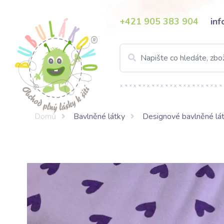
+421 905 383 904
in
Domů
Bavlněné látky
Designové bavlněné lá