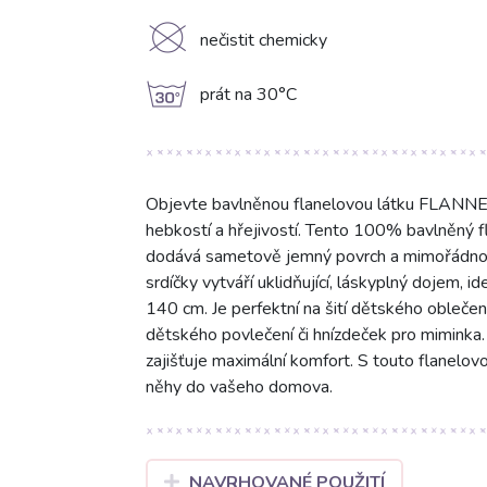
K
nečistit chemicky
g
prát na 30°C
Objevte bavlněnou flanelovou látku FLANNEL
hebkostí a hřejivostí. Tento 100% bavlněný 
dodává sametově jemný povrch a mimořádnou 
srdíčky vytváří uklidňující, láskyplný dojem, i
140 cm. Je perfektní na šití dětského oblečen
dětského povlečení či hnízdeček pro miminka.
zajišťuje maximální komfort. S touto flanelovo
něhy do vašeho domova.
NAVRHOVANÉ POUŽITÍ