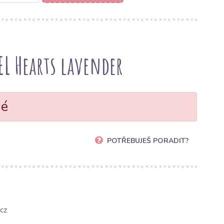
L Hearts lavender
né
POTŘEBUJEŠ PORADIT?
cz