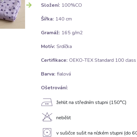
Složení:
100%CO
Šířka:
140 cm
Gramáž:
165 g/m2
Motív:
Srdíčka
Certifikace:
OEKO-TEX Standard 100 class I
Barva:
fialová
Ošetrování:
E
žehlit na středním stupni (150°C)
H
nebělit
V
v sušičce sušit na nízkém stupni (do 6