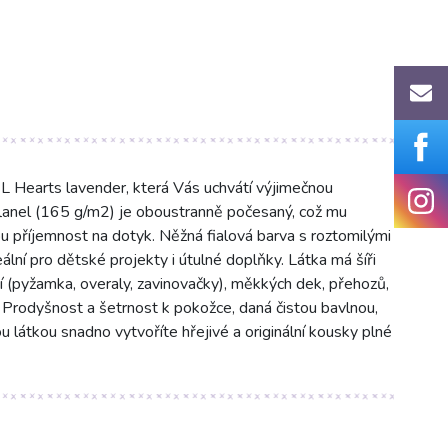
 Hearts lavender, která Vás uchvátí výjimečnou
flanel (165 g/m2) je oboustranně počesaný, což mu
příjemnost na dotyk. Něžná fialová barva s roztomilými
deální pro dětské projekty i útulné doplňky. Látka má šíři
í (pyžamka, overaly, zavinovačky), měkkých dek, přehozů,
 Prodyšnost a šetrnost k pokožce, daná čistou bavlnou,
u látkou snadno vytvoříte hřejivé a originální kousky plné