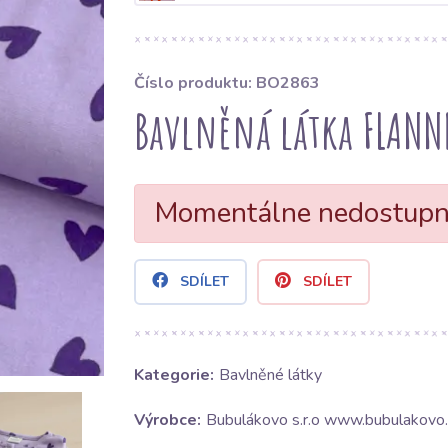
Číslo produktu: BO2863
Bavlněná látka FLANNE
Momentálne nedostup
SDÍLET
SDÍLET
Kategorie:
Bavlněné látky
Výrobce:
Bubulákovo s.r.o www.bubulakovo.