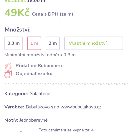
Skladem:
18.00 m
49Kč
Cena s DPH (za m)
Množství:
0.3 m
1 m
2 m
Minimální množství odběru 0.3 m
Přidat do Bubumix-u
Objednať vzorku
Kategorie:
Galanterie
Výrobce:
Bubulákovo s.r.o www.bubulakovo.cz
Motív:
Jednobarevné
Toto oznámení se vypne za:
4