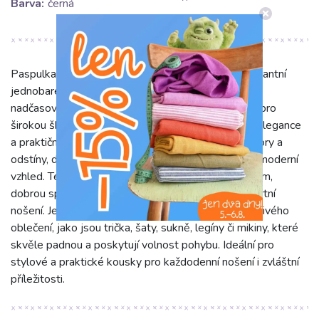
Barva:
černá
Paspulka úplet black představuje univerzální a elegantní
jednobarevný úplet v klasické černé barvě. Jeho
nadčasovost a všestrannost z něj činí ideální volbu pro
širokou škálu šicích projektů. Černá barva, symbol elegance
a praktičnosti, se snadno kombinuje s jakýmikoli vzory a
odstíny, dodávajíc vašim výtvorům sofistikovaný a moderní
vzhled. Tento úplet se vyznačuje příjemným omakem,
dobrou splývavostí a pružností, což zajišťuje komfortní
nošení. Je perfektní pro šití pohodlného a přizpůsobivého
oblečení, jako jsou trička, šaty, sukně, legíny či mikiny, které
skvěle padnou a poskytují volnost pohybu. Ideální pro
stylové a praktické kousky pro každodenní nošení i zvláštní
příležitosti.