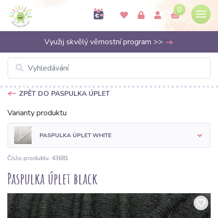
0
Využij skvělý věrnostní program >>
ZPĚT DO PASPULKA ÚPLET
Varianty produktu
PASPULKA ÚPLET WHITE
Číslo produktu: 43681
Paspulka úplet black