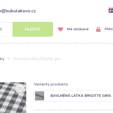
fo@bubulakovo.cz
HLEDAT
Mé oblíbené
Přihl
tky
Bavlněná látka Brigitte gris
Varianty produktu
BAVLNĚNÁ LÁTKA BRIGITTE GRIS