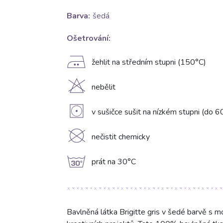
Barva:
šedá
Ošetrování:
E
žehlit na středním stupni (150°C)
H
nebělit
V
v sušičce sušit na nízkém stupni (do 6
K
nečistit chemicky
g
prát na 30°C
Bavlněná látka Brigitte gris v šedé barvě s m