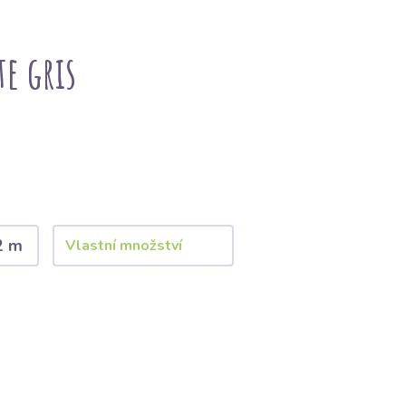
e gris
2 m