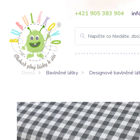
+421 905 383 904
in
Domů
Bavlněné látky
Designové bavlněné lá