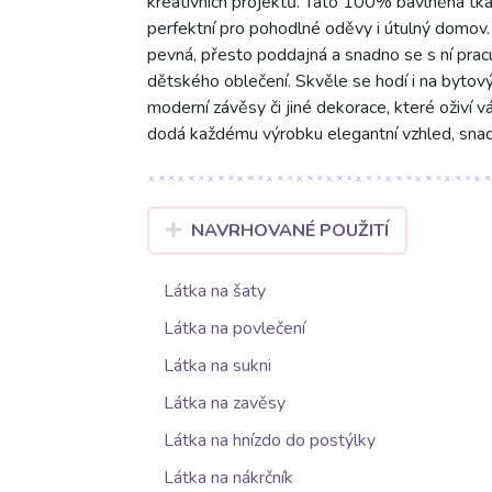
kreativních projektů. Tato 100% bavlněná tka
perfektní pro pohodlné oděvy i útulný domov.
pevná, přesto poddajná a snadno se s ní pracuje
dětského oblečení. Skvěle se hodí i na bytový 
moderní závěsy či jiné dekorace, které oživí v
dodá každému výrobku elegantní vzhled, snad
NAVRHOVANÉ POUŽITÍ
Látka na šaty
Látka na povlečení
Látka na sukni
Látka na zavěsy
Látka na hnízdo do postýlky
Látka na nákrčník