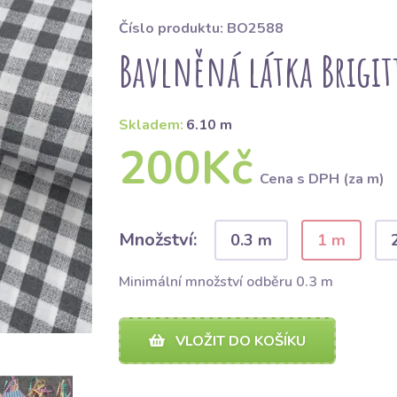
Číslo produktu: BO2588
Bavlněná látka Brigitt
Skladem:
6.10 m
200Kč
Cena s DPH (za m)
Množství:
0.3 m
1 m
Minimální množství odběru 0.3 m
VLOŽIT DO KOŠÍKU