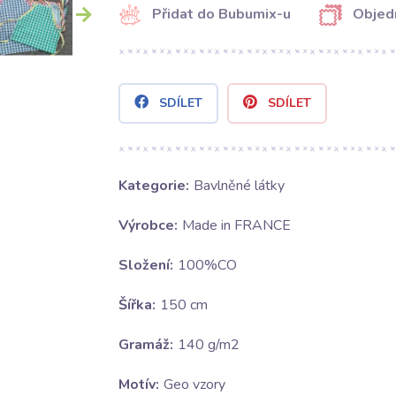
Přidat do Bubumix-u
Objed
SDÍLET
SDÍLET
Kategorie:
Bavlněné látky
Výrobce:
Made in FRANCE
Složení:
100%CO
Šířka:
150 cm
Gramáž:
140 g/m2
Motív:
Geo vzory