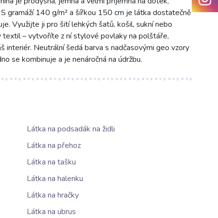
nina je prodyšná, jemná a velmi příjemná na dotek,
 S gramáží 140 g/m² a šířkou 150 cm je látka dostatečně
. Využijte ji pro šití lehkých šatů, košil, sukní nebo
textil – vytvoříte z ní stylové povlaky na polštáře,
áš interiér. Neutrální šedá barva s nadčasovými geo vzory
no se kombinuje a je nenáročná na údržbu.
Látka na podsadák na židli
Látka na přehoz
Látka na tašku
Látka na halenku
Látka na hračky
Látka na ubrus