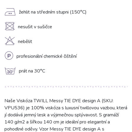
E
žehlit na středním stupni (150°C)
U
nesušit v sušičce
H
nebělit
L
profesionální chemické čištění
g
prát na 30°C
Naše Viskóza TWILL Messy TIE DYE design A (SKU:
VPU536) je 100% viskóza s luxusní twillovou vazbou, která
jí dodává jemný lesk a výjimečnou splývavost. S gramáží
140 g/m2 a šířkou 140 cm je ideální pro elegantní a
pohodlné oděvy. Vzor Messy TIE DYE design A s