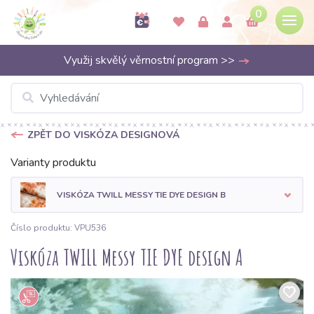
0
Využij skvělý věrnostní program >>
ZPĚT DO VISKÓZA DESIGNOVÁ
Varianty produktu
VISKÓZA TWILL MESSY TIE DYE DESIGN B
Číslo produktu: VPU536
Viskóza TWILL Messy TIE DYE design A