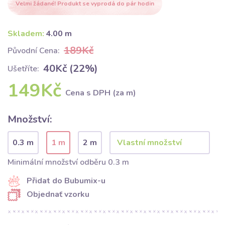
Velmi žádané! Produkt se vyprodá do pár hodin
Skladem:
4.00 m
189Kč
Původní Cena:
40Kč (22%)
Ušetříte:
149Kč
Cena s DPH (za m)
Množství:
0.3 m
1 m
2 m
Minimální množství odběru 0.3 m
Přidat do Bubumix-u
Objednať vzorku