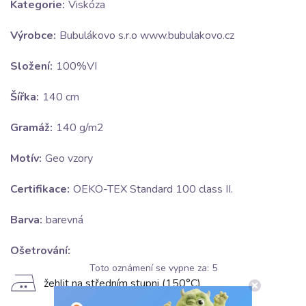
Kategorie:
Viskóza
Výrobce:
Bubulákovo s.r.o www.bubulakovo.cz
Složení:
100%VI
Šířka:
140 cm
Gramáž:
140 g/m2
Motív:
Geo vzory
Certifikace:
OEKO-TEX Standard 100 class II.
Barva:
barevná
Ošetrování:
Toto oznámení se vypne za:
5
E
žehlit na středním stupni (150°C)