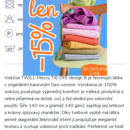
U
nesušit v sušičce
H
nebělit
L
profesionální chemické čištění
g
prát na 30°C
Viskóza TWILL Messy TIE DYE design B je fascinující látka
s originálním barevným Geo vzorem. Vyrobena ze 100%
viskózy, poskytuje výjimečný komfort: je měkká, prodyšná a
velmi příjemná na dotek, což ji činí ideální pro celoroční
použití. Šíře 140 cm a gramáž 140 g/m2 zajišťují její lehkost
a krásný splývavý charakter. Díky twillové vazbě má látka
jemné diagonální žebrování, které jí propůjčuje elegantní
texturu a zvyšuje odolnost proti mačkání. Perfektně se hodí