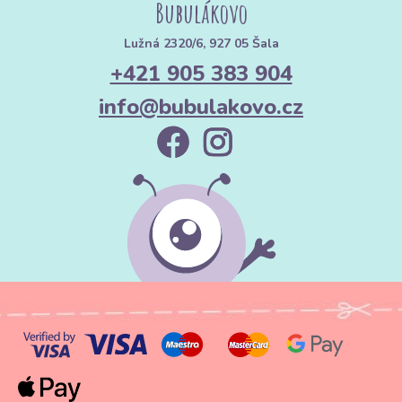
Bubulákovo
Lužná 2320/6, 927 05 Šala
+421 905 383 904
info@bubulakovo.cz