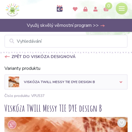
0
Využij skvělý věrnostní program >>
ZPĚT DO VISKÓZA DESIGNOVÁ
Varianty produktu
VISKÓZA TWILL MESSY TIE DYE DESIGN B
Číslo produktu: VPU537
Viskóza TWILL Messy TIE DYE design B