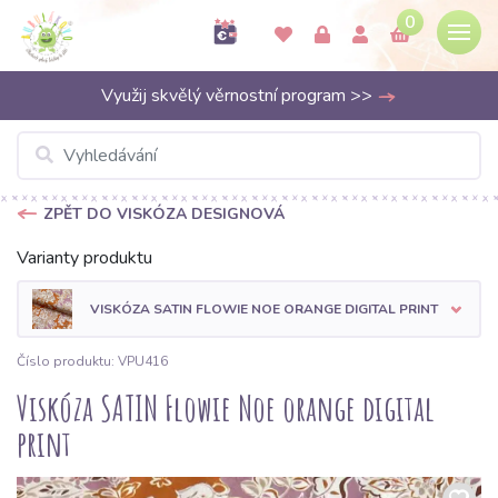
0
Využij skvělý věrnostní program >>
ZPĚT DO VISKÓZA DESIGNOVÁ
Varianty produktu
VISKÓZA SATIN FLOWIE NOE ORANGE DIGITAL PRINT
Číslo produktu: VPU416
Viskóza SATIN Flowie Noe orange digital
print