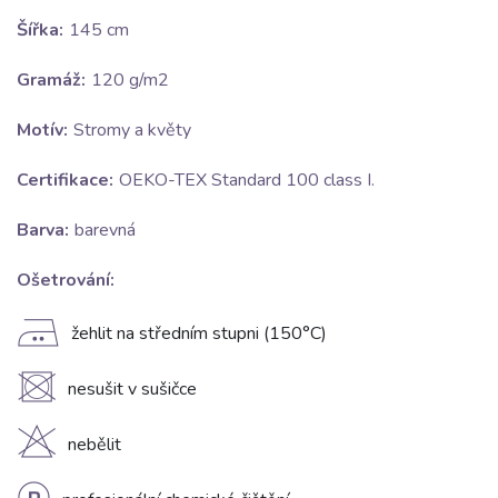
Šířka:
145 cm
Gramáž:
120 g/m2
Motív:
Stromy a květy
Certifikace:
OEKO-TEX Standard 100 class I.
Barva:
barevná
Ošetrování:
E
žehlit na středním stupni (150°C)
U
nesušit v sušičce
H
nebělit