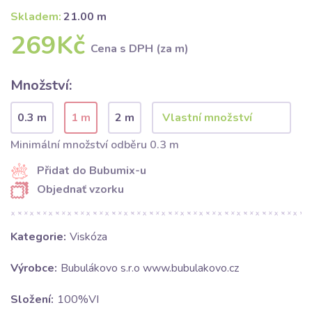
Skladem:
21.00 m
269Kč
Cena s DPH (za m)
Množství:
0.3 m
1 m
2 m
Minimální množství odběru 0.3 m
Přidat do Bubumix-u
Objednať vzorku
Kategorie:
Viskóza
Výrobce:
Bubulákovo s.r.o www.bubulakovo.cz
Složení:
100%VI