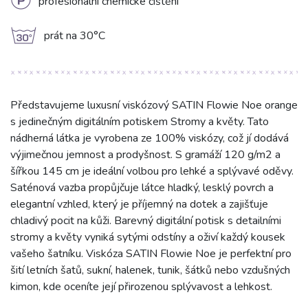
L
profesionální chemické čištění
g
prát na 30°C
Představujeme luxusní viskózový SATIN Flowie Noe orange
s jedinečným digitálním potiskem Stromy a květy. Tato
nádherná látka je vyrobena ze 100% viskózy, což jí dodává
výjimečnou jemnost a prodyšnost. S gramáží 120 g/m2 a
šířkou 145 cm je ideální volbou pro lehké a splývavé oděvy.
Saténová vazba propůjčuje látce hladký, lesklý povrch a
elegantní vzhled, který je příjemný na dotek a zajišťuje
chladivý pocit na kůži. Barevný digitální potisk s detailními
stromy a květy vyniká sytými odstíny a oživí každý kousek
vašeho šatníku. Viskóza SATIN Flowie Noe je perfektní pro
šití letních šatů, sukní, halenek, tunik, šátků nebo vzdušných
kimon, kde oceníte její přirozenou splývavost a lehkost.