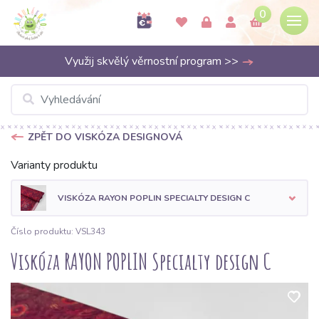
0
Využij skvělý věrnostní program >>
ZPĚT DO VISKÓZA DESIGNOVÁ
Varianty produktu
VISKÓZA RAYON POPLIN SPECIALTY DESIGN C
Číslo produktu: VSL343
Viskóza RAYON POPLIN Specialty design C