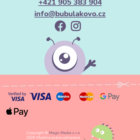
+421 905 383 904
info@bubulakovo.cz
Copyright ©
Magic Media s.r.o.
2026 Všechna práva vyhrazena