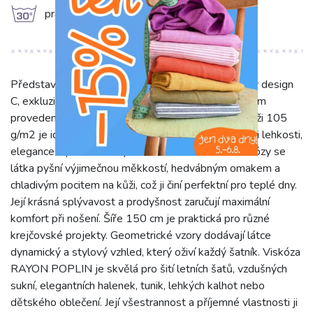
g
prát na 30°C
Představujeme Viskózu RAYON POPLIN Specialty design
C, exkluzivní látku s moderními geo vzory v barevném
provedení. Tento 100% viskózový popelín o gramáži 105
g/m2 je ideální volbou pro ty, kteří hledají kombinaci lehkosti,
elegance a pohodlí. Díky svému složení z čisté viskózy se
látka pyšní výjimečnou měkkostí, hedvábným omakem a
chladivým pocitem na kůži, což ji činí perfektní pro teplé dny.
Její krásná splývavost a prodyšnost zaručují maximální
komfort při nošení. Šíře 150 cm je praktická pro různé
krejčovské projekty. Geometrické vzory dodávají látce
dynamický a stylový vzhled, který oživí každý šatník. Viskóza
RAYON POPLIN je skvělá pro šití letních šatů, vzdušných
sukní, elegantních halenek, tunik, lehkých kalhot nebo
dětského oblečení. Její všestrannost a příjemné vlastnosti ji