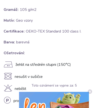
Gramáž:
105 g/m2
Motív:
Geo vzory
Certifikace:
OEKO-TEX Standard 100 class I.
Barva:
barevná
Ošetrování:
E
žehlit na středním stupni (150°C)
U
nesušit v sušičce
Toto oznámení se vypne za:
5
H
nebělit
L
profesionální chemické čištění