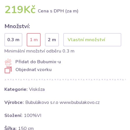
219Kč
Cena s DPH (za m)
Množství:
0.3 m
1 m
2 m
Minimální množství odběru 0.3 m
Přidat do Bubumix-u
Objednať vzorku
Kategorie:
Viskóza
Výrobce:
Bubulákovo s.r.o www.bubulakovo.cz
Složení:
100%VI
Šířka:
150 cm