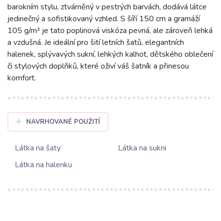
barokním stylu, ztvárněný v pestrých barvách, dodává látce
jedinečný a sofistikovaný vzhled. S šíří 150 cm a gramáží
105 g/m² je tato poplinová viskóza pevná, ale zároveň lehká
a vzdušná. Je ideální pro šití letních šatů, elegantních
halenek, splývavých sukní, lehkých kalhot, dětského oblečení
či stylových doplňků, které oživí váš šatník a přinesou
komfort.
NAVRHOVANÉ POUŽITÍ
Látka na šaty
Látka na sukni
Látka na halenku