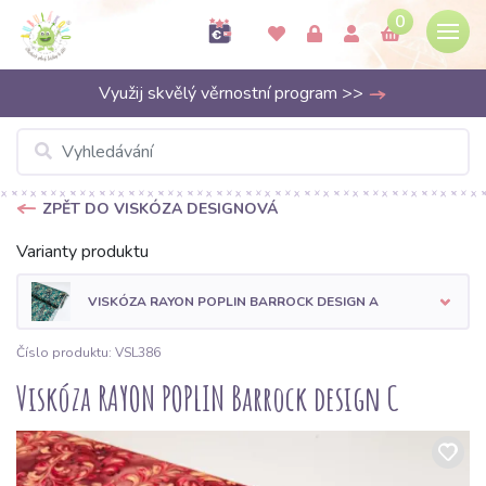
0
Využij skvělý věrnostní program >>
ZPĚT DO VISKÓZA DESIGNOVÁ
Varianty produktu
VISKÓZA RAYON POPLIN BARROCK DESIGN A
Číslo produktu: VSL386
Viskóza RAYON POPLIN Barrock design C