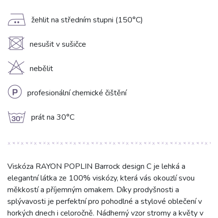
E
žehlit na středním stupni (150°C)
U
nesušit v sušičce
H
nebělit
L
profesionální chemické čištění
g
prát na 30°C
Viskóza RAYON POPLIN Barrock design C je lehká a
elegantní látka ze 100% viskózy, která vás okouzlí svou
měkkostí a příjemným omakem. Díky prodyšnosti a
splývavosti je perfektní pro pohodlné a stylové oblečení v
horkých dnech i celoročně. Nádherný vzor stromy a květy v