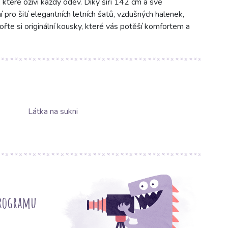
 které oživí každý oděv. Díky šíři 142 cm a své
pro šití elegantních letních šatů, vzdušných halenek,
ořte si originální kousky, které vás potěší komfortem a
Látka na sukni
programu