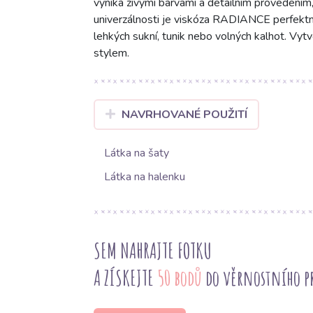
vyniká živými barvami a detailním provedením,
univerzálnosti je viskóza RADIANCE perfektní 
lehkých sukní, tunik nebo volných kalhot. Vytv
stylem.
NAVRHOVANÉ POUŽITÍ
Látka na šaty
Látka na halenku
SEM NAHRAJTE FOTKU
A ZÍSKEJTE
50 bodů
do věrnostního 