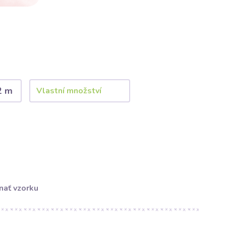
2 m
nať vzorku