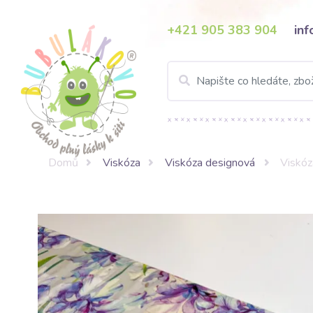
+421 905 383 904
in
Domů
Viskóza
Viskóza designová
Viskóz