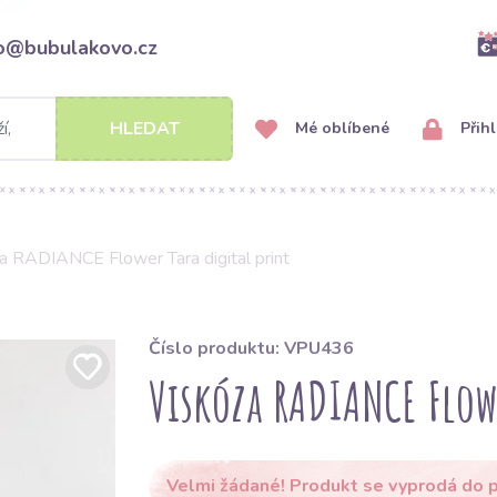
fo@bubulakovo.cz
HLEDAT
Mé oblíbené
Přihl
a RADIANCE Flower Tara digital print
Číslo produktu: VPU436
Viskóza RADIANCE Flowe
Velmi žádané! Produkt se vyprodá do p