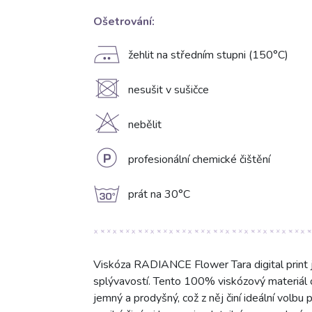
Ošetrování:
E
žehlit na středním stupni (150°C)
U
nesušit v sušičce
H
nebělit
L
profesionální chemické čištění
g
prát na 30°C
Viskóza RADIANCE Flower Tara digital print je
splývavostí. Tento 100% viskózový materiál
jemný a prodyšný, což z něj činí ideální volbu