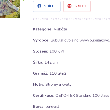
SDÍLET
SDÍLET
Kategorie:
Viskóza
Výrobce:
Bubulákovo s.r.o www.bubulakovo.
Složení:
100%VI
Šířka:
142 cm
Gramáž:
110 g/m2
Motív:
Stromy a květy
Certifikace:
OEKO-TEX Standard 100 class I
Barva:
barevná