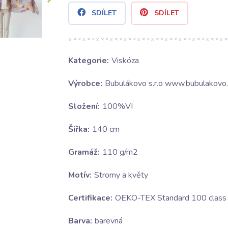
SDÍLET
SDÍLET
Kategorie:
Viskóza
Výrobce:
Bubulákovo s.r.o www.bubulakovo.
Složení:
100%VI
Šířka:
140 cm
Gramáž:
110 g/m2
Motív:
Stromy a květy
Certifikace:
OEKO-TEX Standard 100 class I
Barva:
barevná