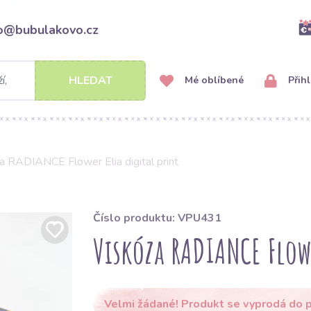
fo@bubulakovo.cz
HLEDAT
Mé oblíbené
Přihl
a RADIANCE Flower Elia digital print
Číslo produktu: VPU431
Viskóza RADIANCE Flowe
Velmi žádané! Produkt se vyprodá do p