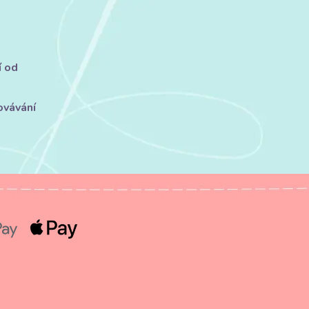
í od
ovávání