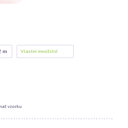
2 m
nať vzorku