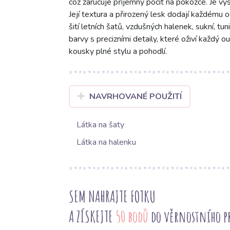
což zaručuje příjemný pocit na pokožce. Je vys
Její textura a přirozený lesk dodají každému 
šití letních šatů, vzdušných halenek, sukní, tun
barvy s precizními detaily, které oživí každý 
kousky plné stylu a pohodlí.
NAVRHOVANÉ POUŽITÍ
Látka na šaty
Látka na halenku
SEM NAHRAJTE FOTKU
A ZÍSKEJTE
50 bodů
do věrnostního 