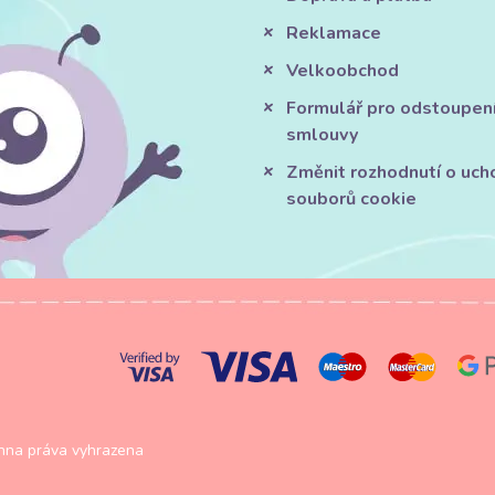
Reklamace
Velkoobchod
Formulář pro odstoupen
smlouvy
Změnit rozhodnutí o uch
souborů cookie
na práva vyhrazena