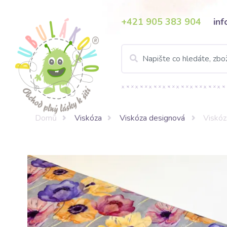
+421 905 383 904
in
Domů
Viskóza
Viskóza designová
Viskóz