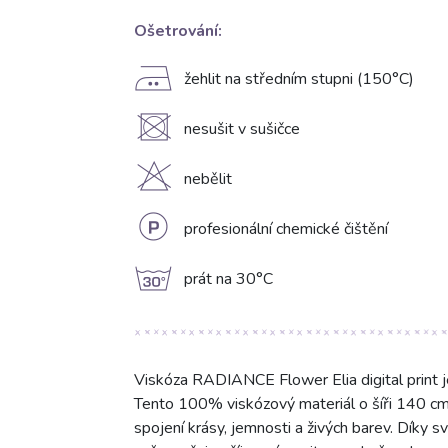
Ošetrování:
E
žehlit na středním stupni (150°C)
U
nesušit v sušičce
H
nebělit
L
profesionální chemické čištění
g
prát na 30°C
Viskóza RADIANCE Flower Elia digital print je
Tento 100% viskózový materiál o šíři 140 cm a
spojení krásy, jemnosti a živých barev. Díky 