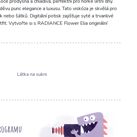
oce prodyšná a chladivá, perfektní pro horké letní dny.
oděvu punc elegance a luxusu. Tato viskóza je skvělá pro
ik nebo šátků. Digitální potisk zajišťuje syté a trvanlivé
outfit. Vytvořte si s RADIANCE Flower Elia originální
Látka na sukni
programu