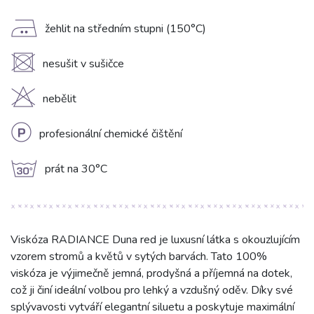
E
žehlit na středním stupni (150°C)
U
nesušit v sušičce
H
nebělit
L
profesionální chemické čištění
g
prát na 30°C
Viskóza RADIANCE Duna red je luxusní látka s okouzlujícím
vzorem stromů a květů v sytých barvách. Tato 100%
viskóza je výjimečně jemná, prodyšná a příjemná na dotek,
což ji činí ideální volbou pro lehký a vzdušný oděv. Díky své
splývavosti vytváří elegantní siluetu a poskytuje maximální