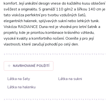
komfort. Její unikátní design vnese do každého kusu oblečení
svěžest a originalitu. S gramáží 110 g/m2 a šířkou 140 cm je
tato viskóza perfektní pro tvorbu vzdušných šatů,
elegantních halenek, splývavých sukní nebo lehkých tunik.
Viskóza RADIANCE Duna red je vhodná pro letní šatník a
projekty, kde je prioritou kombinace krásného vzhledu,
vysoké kvality a komfortního nošení. Oceníte ji pro její
vlastnosti, které zaručují pohodlí po celý den.
NAVRHOVANÉ POUŽITÍ
Látka na šaty
Látka na sukni
Látka na halenku